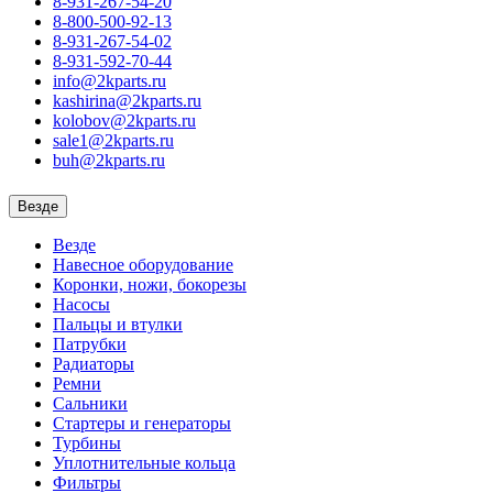
8-931-267-54-20
8-800-500-92-13
8-931-267-54-02
8-931-592-70-44
info@2kparts.ru
kashirina@2kparts.ru
kolobov@2kparts.ru
sale1@2kparts.ru
buh@2kparts.ru
Везде
Везде
Навесное оборудование
Коронки, ножи, бокорезы
Насосы
Пальцы и втулки
Патрубки
Радиаторы
Ремни
Сальники
Стартеры и генераторы
Турбины
Уплотнительные кольца
Фильтры