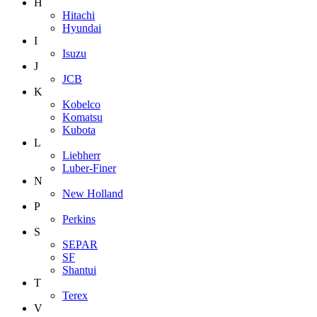
H
Hitachi
Hyundai
I
Isuzu
J
JCB
K
Kobelco
Komatsu
Kubota
L
Liebherr
Luber-Finer
N
New Holland
P
Perkins
S
SEPAR
SF
Shantui
T
Terex
V