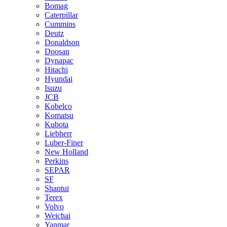
Bomag
Caterpillar
Cummins
Deutz
Donaldson
Doosan
Dynapac
Hitachi
Hyundai
Isuzu
JCB
Kobelco
Komatsu
Kubota
Liebherr
Luber-Finer
New Holland
Perkins
SEPAR
SF
Shantui
Terex
Volvo
Weichai
Yanmar