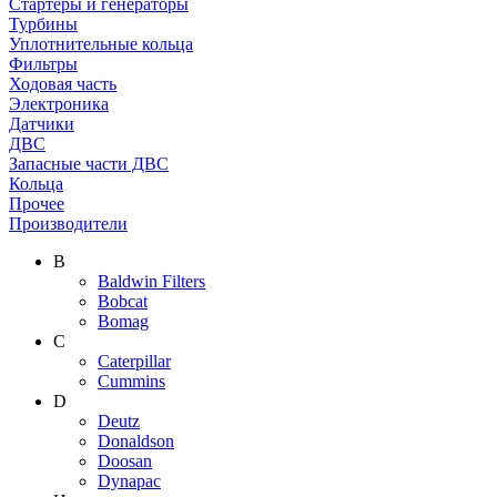
Стартеры и генераторы
Турбины
Уплотнительные кольца
Фильтры
Ходовая часть
Электроника
Датчики
ДВС
Запасные части ДВС
Кольца
Прочее
Производители
B
Baldwin Filters
Bobcat
Bomag
C
Caterpillar
Cummins
D
Deutz
Donaldson
Doosan
Dynapac