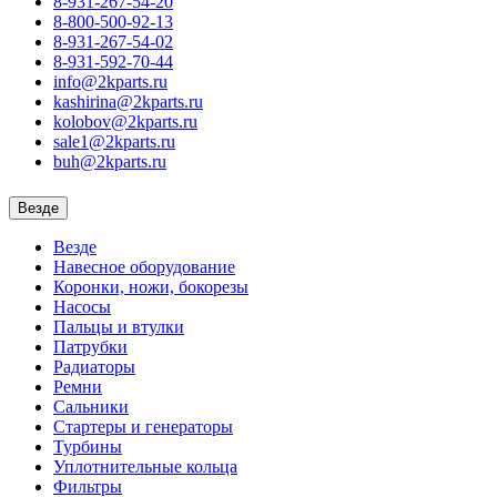
8-931-267-54-20
8-800-500-92-13
8-931-267-54-02
8-931-592-70-44
info@2kparts.ru
kashirina@2kparts.ru
kolobov@2kparts.ru
sale1@2kparts.ru
buh@2kparts.ru
Везде
Везде
Навесное оборудование
Коронки, ножи, бокорезы
Насосы
Пальцы и втулки
Патрубки
Радиаторы
Ремни
Сальники
Стартеры и генераторы
Турбины
Уплотнительные кольца
Фильтры