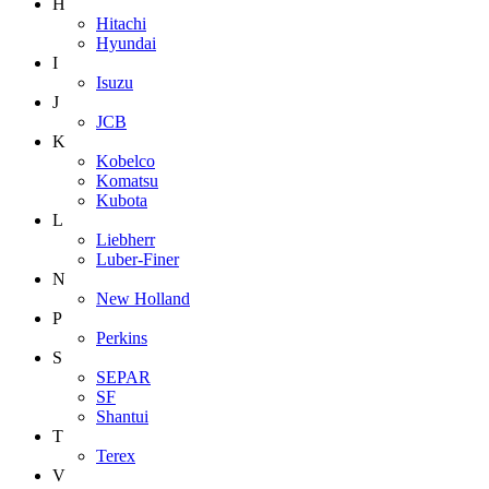
H
Hitachi
Hyundai
I
Isuzu
J
JCB
K
Kobelco
Komatsu
Kubota
L
Liebherr
Luber-Finer
N
New Holland
P
Perkins
S
SEPAR
SF
Shantui
T
Terex
V