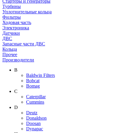
Стартеры и генераторы
Турбины
Уплотнительные кольца
Фильтры
Ходовая часть
Электроника
Датчики
ДВС
Запасные части ДВС
Кольца
Прочее
Производители
B
Baldwin Filters
Bobcat
Bomag
C
Caterpillar
Cummins
D
Deutz
Donaldson
Doosan
Dynapac