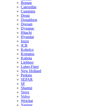
Bomag
Caterpillar
Cummins
Deutz
Donaldson
Doosan
Dynapac
Hitachi
Hyundai
Isuzu
JCB
Kobelco
Komatsu
Kubota
Liebherr
Luber-Finer
New Holland
Perkins
SEPAR
SF
Shantui
Terex
Volvo
Weichai
Yanmar