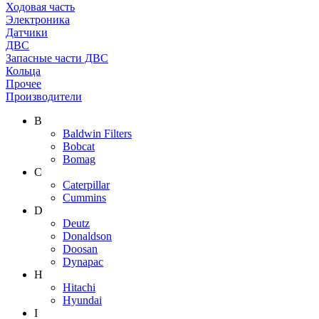
Ходовая часть
Электроника
Датчики
ДВС
Запасные части ДВС
Кольца
Прочее
Производители
B
Baldwin Filters
Bobcat
Bomag
C
Caterpillar
Cummins
D
Deutz
Donaldson
Doosan
Dynapac
H
Hitachi
Hyundai
I