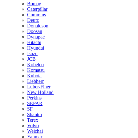
Bomag
Caterpillar
Cummins
Deutz
Donaldson
Doosan
Dynapac
Hitachi
Hyundai
Isuzu
JCB
Kobelco
Komatsu
Kubota
Liebherr
Luber-Finer
New Holland
Perkins
SEPAR
SF
Shantui
Terex
Volvo
Weichai
Yanmar