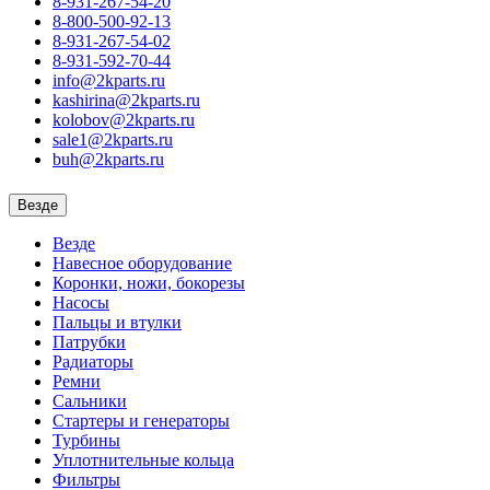
8-931-267-54-20
8-800-500-92-13
8-931-267-54-02
8-931-592-70-44
info@2kparts.ru
kashirina@2kparts.ru
kolobov@2kparts.ru
sale1@2kparts.ru
buh@2kparts.ru
Везде
Везде
Навесное оборудование
Коронки, ножи, бокорезы
Насосы
Пальцы и втулки
Патрубки
Радиаторы
Ремни
Сальники
Стартеры и генераторы
Турбины
Уплотнительные кольца
Фильтры