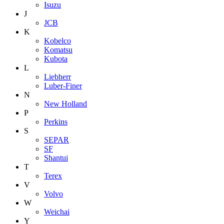
Isuzu
J
JCB
K
Kobelco
Komatsu
Kubota
L
Liebherr
Luber-Finer
N
New Holland
P
Perkins
S
SEPAR
SF
Shantui
T
Terex
V
Volvo
W
Weichai
Y