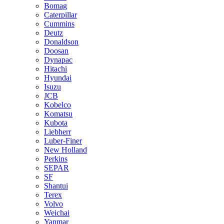
Bomag
Caterpillar
Cummins
Deutz
Donaldson
Doosan
Dynapac
Hitachi
Hyundai
Isuzu
JCB
Kobelco
Komatsu
Kubota
Liebherr
Luber-Finer
New Holland
Perkins
SEPAR
SF
Shantui
Terex
Volvo
Weichai
Yanmar