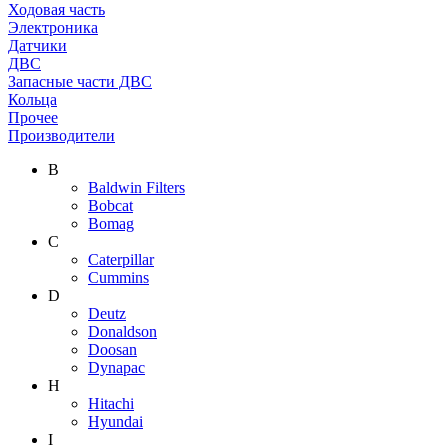
Ходовая часть
Электроника
Датчики
ДВС
Запасные части ДВС
Кольца
Прочее
Производители
B
Baldwin Filters
Bobcat
Bomag
C
Caterpillar
Cummins
D
Deutz
Donaldson
Doosan
Dynapac
H
Hitachi
Hyundai
I