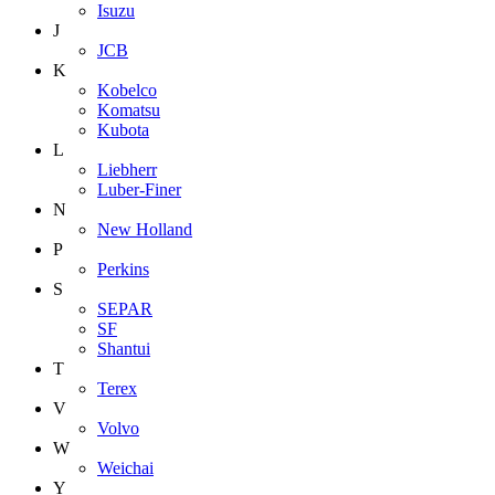
Isuzu
J
JCB
K
Kobelco
Komatsu
Kubota
L
Liebherr
Luber-Finer
N
New Holland
P
Perkins
S
SEPAR
SF
Shantui
T
Terex
V
Volvo
W
Weichai
Y