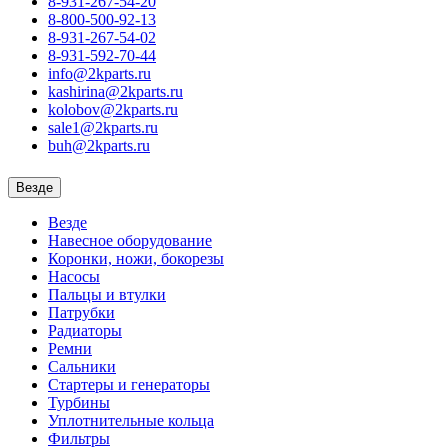
8-931-267-54-20
8-800-500-92-13
8-931-267-54-02
8-931-592-70-44
info@2kparts.ru
kashirina@2kparts.ru
kolobov@2kparts.ru
sale1@2kparts.ru
buh@2kparts.ru
Везде
Везде
Навесное оборудование
Коронки, ножи, бокорезы
Насосы
Пальцы и втулки
Патрубки
Радиаторы
Ремни
Сальники
Стартеры и генераторы
Турбины
Уплотнительные кольца
Фильтры