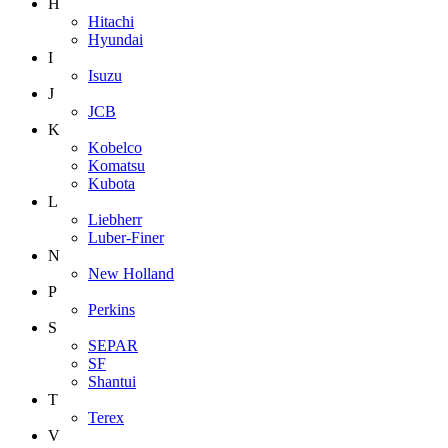
H
Hitachi
Hyundai
I
Isuzu
J
JCB
K
Kobelco
Komatsu
Kubota
L
Liebherr
Luber-Finer
N
New Holland
P
Perkins
S
SEPAR
SF
Shantui
T
Terex
V