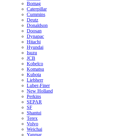
Bomag
Caterpillar
Cummins
Deutz
Donaldson
Doosan
Dynapac
Hitachi
Hyundai
Isuzu
JCB
Kobelco
Komatsu
Kubota
Liebherr
Luber-Finer
New Holland
Perkins
SEPAR
SF
Shantui
Terex
Volvo
Weichai
Yanmar