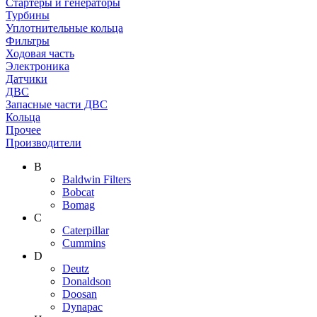
Стартеры и генераторы
Турбины
Уплотнительные кольца
Фильтры
Ходовая часть
Электроника
Датчики
ДВС
Запасные части ДВС
Кольца
Прочее
Производители
B
Baldwin Filters
Bobcat
Bomag
C
Caterpillar
Cummins
D
Deutz
Donaldson
Doosan
Dynapac