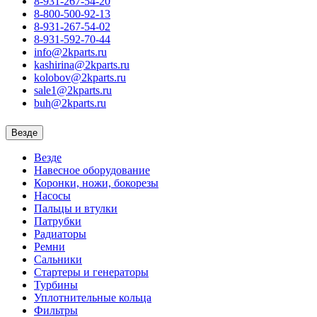
8-931-267-54-20
8-800-500-92-13
8-931-267-54-02
8-931-592-70-44
info@2kparts.ru
kashirina@2kparts.ru
kolobov@2kparts.ru
sale1@2kparts.ru
buh@2kparts.ru
Везде
Везде
Навесное оборудование
Коронки, ножи, бокорезы
Насосы
Пальцы и втулки
Патрубки
Радиаторы
Ремни
Сальники
Стартеры и генераторы
Турбины
Уплотнительные кольца
Фильтры