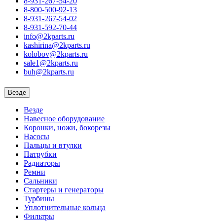
8-931-267-54-20
8-800-500-92-13
8-931-267-54-02
8-931-592-70-44
info@2kparts.ru
kashirina@2kparts.ru
kolobov@2kparts.ru
sale1@2kparts.ru
buh@2kparts.ru
Везде
Везде
Навесное оборудование
Коронки, ножи, бокорезы
Насосы
Пальцы и втулки
Патрубки
Радиаторы
Ремни
Сальники
Стартеры и генераторы
Турбины
Уплотнительные кольца
Фильтры