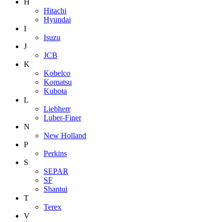
H
Hitachi
Hyundai
I
Isuzu
J
JCB
K
Kobelco
Komatsu
Kubota
L
Liebherr
Luber-Finer
N
New Holland
P
Perkins
S
SEPAR
SF
Shantui
T
Terex
V