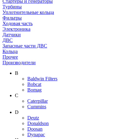
Стартеры и генераторы
Турбины
Уплотнительные кольца
Фильтры
Ходовая часть
Электроника
Датчики
ДВС
Запасные части ДВС
Кольца
Прочее
Производители
B
Baldwin Filters
Bobcat
Bomag
C
Caterpillar
Cummins
D
Deutz
Donaldson
Doosan
Dynapac