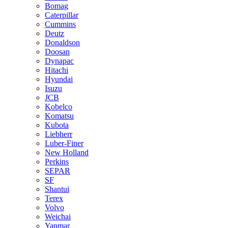
Bomag
Caterpillar
Cummins
Deutz
Donaldson
Doosan
Dynapac
Hitachi
Hyundai
Isuzu
JCB
Kobelco
Komatsu
Kubota
Liebherr
Luber-Finer
New Holland
Perkins
SEPAR
SF
Shantui
Terex
Volvo
Weichai
Yanmar