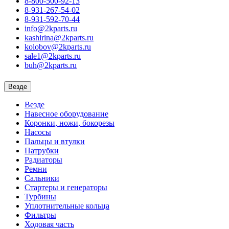
8-800-500-92-13
8-931-267-54-02
8-931-592-70-44
info@2kparts.ru
kashirina@2kparts.ru
kolobov@2kparts.ru
sale1@2kparts.ru
buh@2kparts.ru
Везде
Везде
Навесное оборудование
Коронки, ножи, бокорезы
Насосы
Пальцы и втулки
Патрубки
Радиаторы
Ремни
Сальники
Стартеры и генераторы
Турбины
Уплотнительные кольца
Фильтры
Ходовая часть