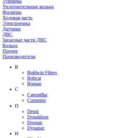
Турбины
Уплотнительные кольца
Фильтры
Ходовая часть
Электроника
Датчики
ДВС
Запасные части ДВС
Кольца
Прочее
Производители
B
Baldwin Filters
Bobcat
Bomag
C
Caterpillar
Cummins
D
Deutz
Donaldson
Doosan
Dynapac
H