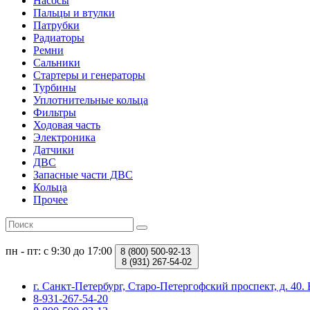
Насосы
Пальцы и втулки
Патрубки
Радиаторы
Ремни
Сальники
Стартеры и генераторы
Турбины
Уплотнительные кольца
Фильтры
Ходовая часть
Электроника
Датчики
ДВС
Запасные части ДВС
Кольца
Прочее
пн - пт: с 9:30 до 17:00
8 (800)
500-92-13
8 (931)
267-54-02
г. Санкт-Петербург, Старо-Петергофский проспект, д. 4
8-931-267-54-20