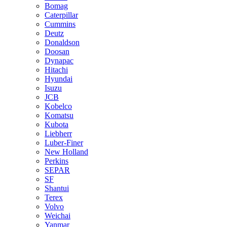
Bomag
Caterpillar
Cummins
Deutz
Donaldson
Doosan
Dynapac
Hitachi
Hyundai
Isuzu
JCB
Kobelco
Komatsu
Kubota
Liebherr
Luber-Finer
New Holland
Perkins
SEPAR
SF
Shantui
Terex
Volvo
Weichai
Yanmar