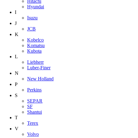
Hitachi
Hyundai
I
Isuzu
J
JCB
K
Kobelco
Komatsu
Kubota
L
Liebherr
Luber-Finer
N
New Holland
P
Perkins
S
SEPAR
SF
Shantui
T
Terex
V
Volvo