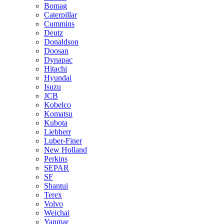
Bomag
Caterpillar
Cummins
Deutz
Donaldson
Doosan
Dynapac
Hitachi
Hyundai
Isuzu
JCB
Kobelco
Komatsu
Kubota
Liebherr
Luber-Finer
New Holland
Perkins
SEPAR
SF
Shantui
Terex
Volvo
Weichai
Yanmar