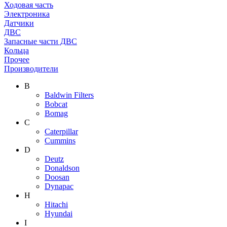
Ходовая часть
Электроника
Датчики
ДВС
Запасные части ДВС
Кольца
Прочее
Производители
B
Baldwin Filters
Bobcat
Bomag
C
Caterpillar
Cummins
D
Deutz
Donaldson
Doosan
Dynapac
H
Hitachi
Hyundai
I