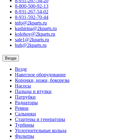
8-931-267-54-20
8-800-500-92-13
8-931-267-54-02
8-931-592-70-44
info@2kparts.ru
kashirina@2kparts.ru
kolobov@2kparts.ru
sale1@2kparts.ru
buh@2kparts.ru
Везде
Везде
Навесное оборудование
Коронки, ножи, бокорезы
Насосы
Пальцы и втулки
Патрубки
Радиаторы
Ремни
Сальники
Стартеры и генераторы
Турбины
Уплотнительные кольца
Фильтры