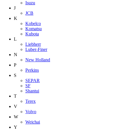
Isuzu
J
JCB
K
Kobelco
Komatsu
Kubota
L
Liebherr
Luber-Finer
N
New Holland
P
Perkins
S
SEPAR
SF
Shantui
T
Terex
V
Volvo
W
Weichai
Y