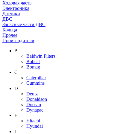
Ходовая часть
Электроника
Датчики
ДВС
Запасные части ДВС
Кольца
Прочее
Производители
B
Baldwin Filters
Bobcat
Bomag
C
Caterpillar
Cummins
D
Deutz
Donaldson
Doosan
Dynapac
H
Hitachi
Hyundai
I