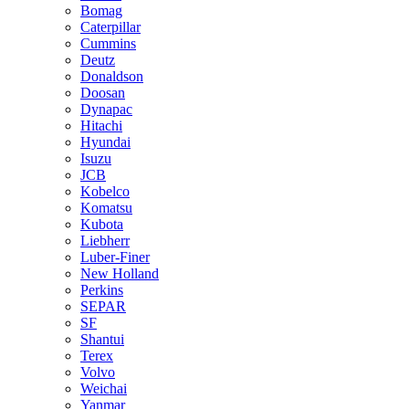
Bomag
Caterpillar
Cummins
Deutz
Donaldson
Doosan
Dynapac
Hitachi
Hyundai
Isuzu
JCB
Kobelco
Komatsu
Kubota
Liebherr
Luber-Finer
New Holland
Perkins
SEPAR
SF
Shantui
Terex
Volvo
Weichai
Yanmar