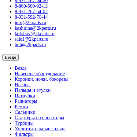
8-931-267-54-20
8-800-500-92-13
8-931-267-54-02
8-931-592-70-44
info@2kparts.ru
kashirina@2kparts.ru
kolobov@2kparts.ru
sale1@2kparts.ru
buh@2kparts.ru
Везде
Везде
Навесное оборудование
Коронки, ножи, бокорезы
Насосы
Пальцы и втулки
Патрубки
Радиаторы
Ремни
Сальники
Стартеры и генераторы
Турбины
Уплотнительные кольца
Фильтры