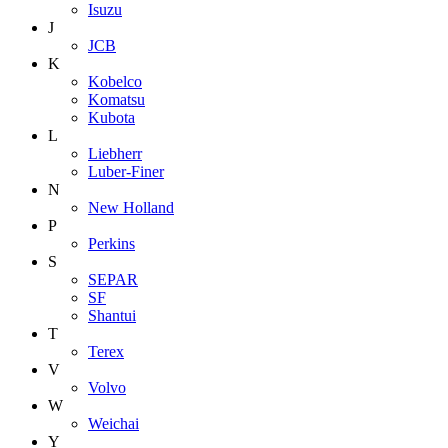
Isuzu
J
JCB
K
Kobelco
Komatsu
Kubota
L
Liebherr
Luber-Finer
N
New Holland
P
Perkins
S
SEPAR
SF
Shantui
T
Terex
V
Volvo
W
Weichai
Y