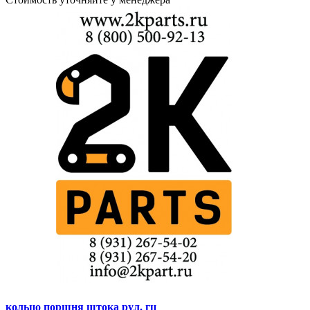
кольцо поршня штока рул. гц