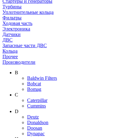
Стартеры и генераторы
Турбины
Уплотнительные кольца
Фильтры
Ходовая часть
Электроника
Датчики
ДВС
Запасные части ДВС
Кольца
Прочее
Производители
B
Baldwin Filters
Bobcat
Bomag
C
Caterpillar
Cummins
D
Deutz
Donaldson
Doosan
Dynapac