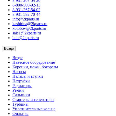
8-931-267-54-20
8-800-500-92-13
8-931-267-54-02
8-931-592-70-44
info@2kparts.ru
kashirina@2kparts.ru
kolobov@2kparts.ru
sale1@2kparts.ru
buh@2kparts.ru
Везде
Везде
Навесное оборудование
Коронки, ножи, бокорезы
Насосы
Пальцы и втулки
Патрубки
Радиаторы
Ремни
Сальники
Стартеры и генераторы
Турбины
Уплотнительные кольца
Фильтры