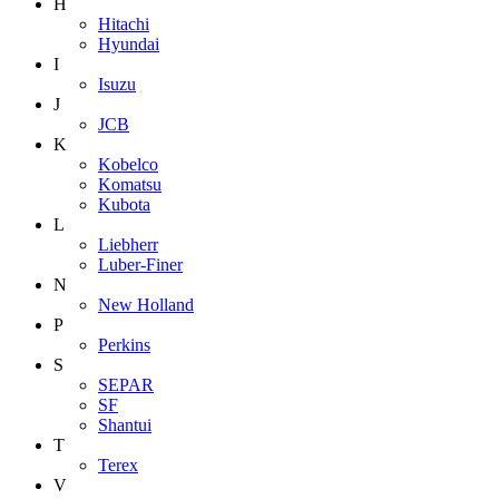
H
Hitachi
Hyundai
I
Isuzu
J
JCB
K
Kobelco
Komatsu
Kubota
L
Liebherr
Luber-Finer
N
New Holland
P
Perkins
S
SEPAR
SF
Shantui
T
Terex
V