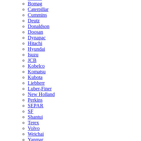
Bomag
Caterpillar
Cummins
Deutz
Donaldson
Doosan
Dynapac
Hitachi
Hyundai
Isuzu
JCB
Kobelco
Komatsu
Kubota
Liebherr
Luber-Finer
New Holland
Perkins
SEPAR
SF
Shantui
Terex
Volvo
Weichai
Yanmar