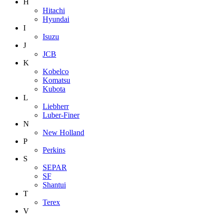
H
Hitachi
Hyundai
I
Isuzu
J
JCB
K
Kobelco
Komatsu
Kubota
L
Liebherr
Luber-Finer
N
New Holland
P
Perkins
S
SEPAR
SF
Shantui
T
Terex
V