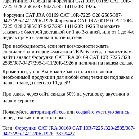
гарантийного срока на Форсунки CAT JRA 00169 CAT 10R-
7225 /328-2585/387-9427/295-1411/20R-1926.
Форсунки CAT JRA 00169 CAT 10R-7225 /328-2585/387-
9427/295-1411/20R-1926 Форсунки CAT JRA 00169 CAT 10R-
7225 /328-2585/387-9427/295-1411/20R-1926 Вы можете
заказать с быстрой доставкой от 1 до 3-х дней, или от 1 до 4-х
недель прямо с завода производителя .
При необходимости, если нет возможности ждать
специалисты интернет-магазина 2KParts всегда помогут вам
найти аналог Форсунки CAT JRA 00169 CAT 10R-7225 /328-
2585/387-9427/295-1411/20R-1926 в наличии на нашем складе.
Кроме того, у нас Вы можете заказать изготовление
необходимой продукции для любой спец техники под заказ с
нашего завода всего за 10 дней!
При заказе через сайт, скидка
50%
на установку акустики в
нашем сервисе!
Пожалуйста
авторизируйтесь
или
создайте учетную запись
перед тем как написать отзыв
Теги:
Форсунки CAT JRA 00169 CAT 10R-7225 /328-2585/387-
9427/295-1411/20R-1926
,
387-9427