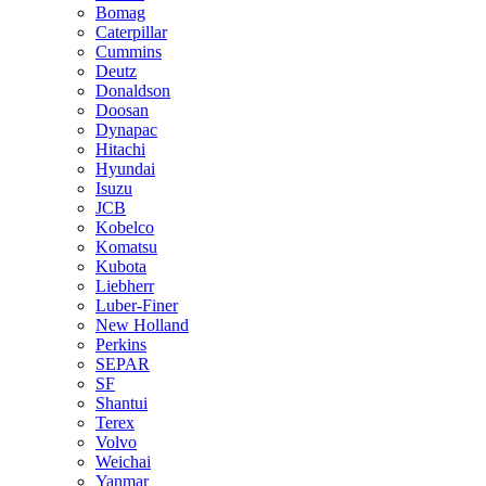
Bomag
Caterpillar
Cummins
Deutz
Donaldson
Doosan
Dynapac
Hitachi
Hyundai
Isuzu
JCB
Kobelco
Komatsu
Kubota
Liebherr
Luber-Finer
New Holland
Perkins
SEPAR
SF
Shantui
Terex
Volvo
Weichai
Yanmar