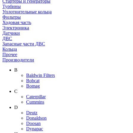
Стартеры и генераторы
Турбины
Уплотнительные кольца
Фильтры
Ходовая часть
Электроника
Датчики
ДВС
Запасные части ДВС
Кольца
Прочее
Производители
B
Baldwin Filters
Bobcat
Bomag
C
Caterpillar
Cummins
D
Deutz
Donaldson
Doosan
Dynapac