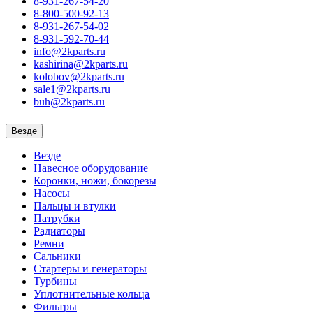
8-931-267-54-20
8-800-500-92-13
8-931-267-54-02
8-931-592-70-44
info@2kparts.ru
kashirina@2kparts.ru
kolobov@2kparts.ru
sale1@2kparts.ru
buh@2kparts.ru
Везде
Везде
Навесное оборудование
Коронки, ножи, бокорезы
Насосы
Пальцы и втулки
Патрубки
Радиаторы
Ремни
Сальники
Стартеры и генераторы
Турбины
Уплотнительные кольца
Фильтры