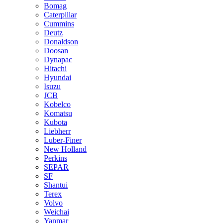
Bomag
Caterpillar
Cummins
Deutz
Donaldson
Doosan
Dynapac
Hitachi
Hyundai
Isuzu
JCB
Kobelco
Komatsu
Kubota
Liebherr
Luber-Finer
New Holland
Perkins
SEPAR
SF
Shantui
Terex
Volvo
Weichai
Yanmar