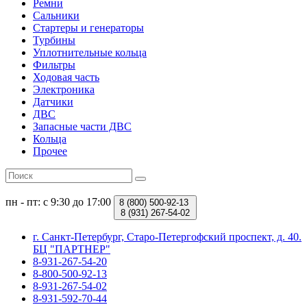
Ремни
Сальники
Стартеры и генераторы
Турбины
Уплотнительные кольца
Фильтры
Ходовая часть
Электроника
Датчики
ДВС
Запасные части ДВС
Кольца
Прочее
пн - пт: с 9:30 до 17:00
8 (800)
500-92-13
8 (931)
267-54-02
г. Санкт-Петербург, Старо-Петергофский проспект, д. 40.
БЦ "ПАРТНЕР"
8-931-267-54-20
8-800-500-92-13
8-931-267-54-02
8-931-592-70-44