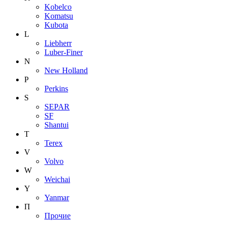
Kobelco
Komatsu
Kubota
L
Liebherr
Luber-Finer
N
New Holland
P
Perkins
S
SEPAR
SF
Shantui
T
Terex
V
Volvo
W
Weichai
Y
Yanmar
П
Прочие