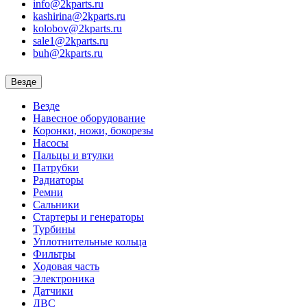
info@2kparts.ru
kashirina@2kparts.ru
kolobov@2kparts.ru
sale1@2kparts.ru
buh@2kparts.ru
Везде
Везде
Навесное оборудование
Коронки, ножи, бокорезы
Насосы
Пальцы и втулки
Патрубки
Радиаторы
Ремни
Сальники
Стартеры и генераторы
Турбины
Уплотнительные кольца
Фильтры
Ходовая часть
Электроника
Датчики
ДВС