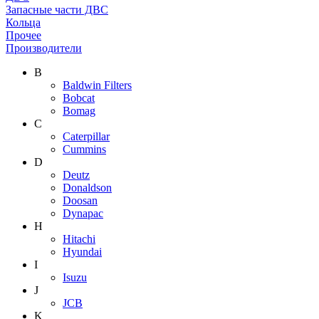
Запасные части ДВС
Кольца
Прочее
Производители
B
Baldwin Filters
Bobcat
Bomag
C
Caterpillar
Cummins
D
Deutz
Donaldson
Doosan
Dynapac
H
Hitachi
Hyundai
I
Isuzu
J
JCB
K