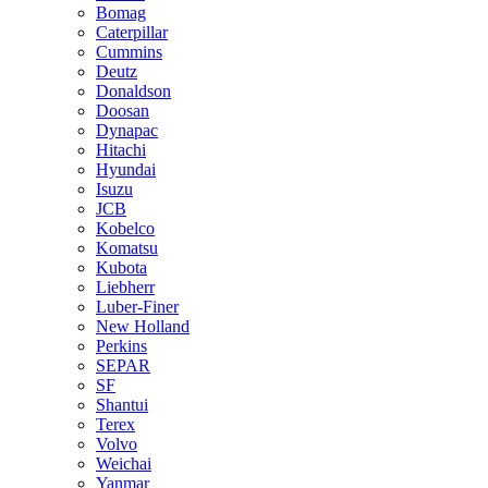
Bomag
Caterpillar
Cummins
Deutz
Donaldson
Doosan
Dynapac
Hitachi
Hyundai
Isuzu
JCB
Kobelco
Komatsu
Kubota
Liebherr
Luber-Finer
New Holland
Perkins
SEPAR
SF
Shantui
Terex
Volvo
Weichai
Yanmar