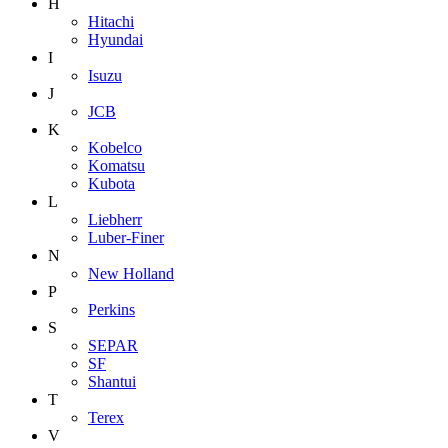
H
Hitachi
Hyundai
I
Isuzu
J
JCB
K
Kobelco
Komatsu
Kubota
L
Liebherr
Luber-Finer
N
New Holland
P
Perkins
S
SEPAR
SF
Shantui
T
Terex
V