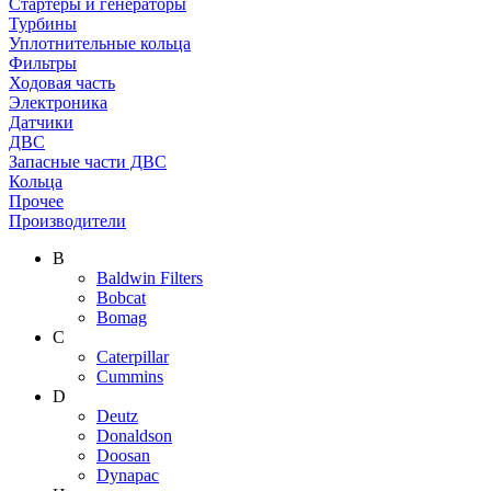
Стартеры и генераторы
Турбины
Уплотнительные кольца
Фильтры
Ходовая часть
Электроника
Датчики
ДВС
Запасные части ДВС
Кольца
Прочее
Производители
B
Baldwin Filters
Bobcat
Bomag
C
Caterpillar
Cummins
D
Deutz
Donaldson
Doosan
Dynapac