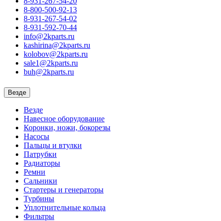
8-931-267-54-20
8-800-500-92-13
8-931-267-54-02
8-931-592-70-44
info@2kparts.ru
kashirina@2kparts.ru
kolobov@2kparts.ru
sale1@2kparts.ru
buh@2kparts.ru
Везде
Везде
Навесное оборудование
Коронки, ножи, бокорезы
Насосы
Пальцы и втулки
Патрубки
Радиаторы
Ремни
Сальники
Стартеры и генераторы
Турбины
Уплотнительные кольца
Фильтры