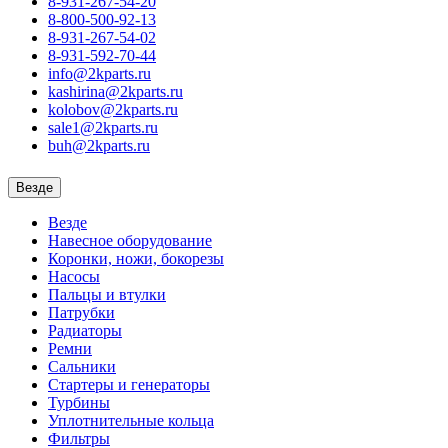
8-931-267-54-20
8-800-500-92-13
8-931-267-54-02
8-931-592-70-44
info@2kparts.ru
kashirina@2kparts.ru
kolobov@2kparts.ru
sale1@2kparts.ru
buh@2kparts.ru
Везде
Везде
Навесное оборудование
Коронки, ножи, бокорезы
Насосы
Пальцы и втулки
Патрубки
Радиаторы
Ремни
Сальники
Стартеры и генераторы
Турбины
Уплотнительные кольца
Фильтры