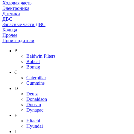
Ходовая часть
Электроника
Датчики
ДВС
Запасные части ДВС
Кольца
Прочее
Производители
B
Baldwin Filters
Bobcat
Bomag
C
Caterpillar
Cummins
D
Deutz
Donaldson
Doosan
Dynapac
H
Hitachi
Hyundai
I