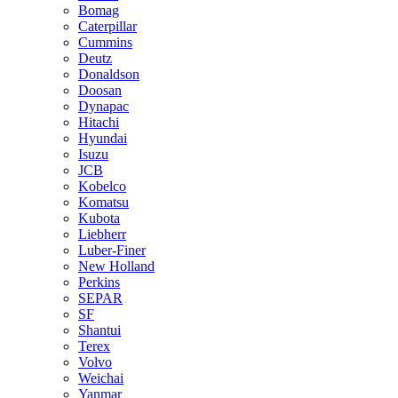
Bomag
Caterpillar
Cummins
Deutz
Donaldson
Doosan
Dynapac
Hitachi
Hyundai
Isuzu
JCB
Kobelco
Komatsu
Kubota
Liebherr
Luber-Finer
New Holland
Perkins
SEPAR
SF
Shantui
Terex
Volvo
Weichai
Yanmar