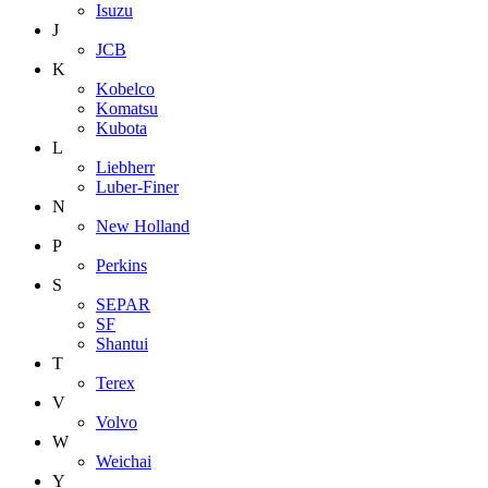
Isuzu
J
JCB
K
Kobelco
Komatsu
Kubota
L
Liebherr
Luber-Finer
N
New Holland
P
Perkins
S
SEPAR
SF
Shantui
T
Terex
V
Volvo
W
Weichai
Y