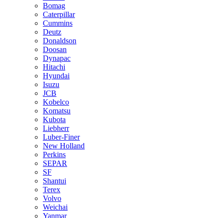
Bomag
Caterpillar
Cummins
Deutz
Donaldson
Doosan
Dynapac
Hitachi
Hyundai
Isuzu
JCB
Kobelco
Komatsu
Kubota
Liebherr
Luber-Finer
New Holland
Perkins
SEPAR
SF
Shantui
Terex
Volvo
Weichai
Yanmar