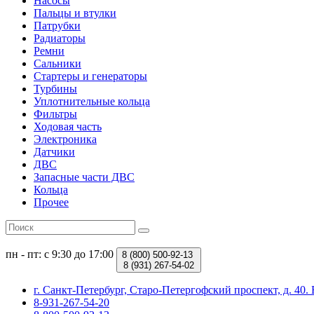
Насосы
Пальцы и втулки
Патрубки
Радиаторы
Ремни
Сальники
Стартеры и генераторы
Турбины
Уплотнительные кольца
Фильтры
Ходовая часть
Электроника
Датчики
ДВС
Запасные части ДВС
Кольца
Прочее
пн - пт: с 9:30 до 17:00
8 (800)
500-92-13
8 (931)
267-54-02
г. Санкт-Петербург, Старо-Петергофский проспект, д. 4
8-931-267-54-20