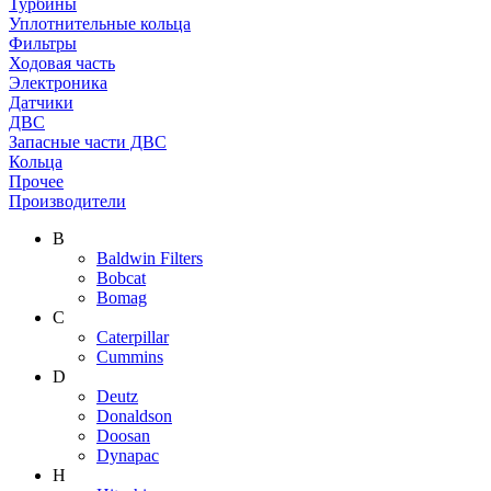
Турбины
Уплотнительные кольца
Фильтры
Ходовая часть
Электроника
Датчики
ДВС
Запасные части ДВС
Кольца
Прочее
Производители
B
Baldwin Filters
Bobcat
Bomag
C
Caterpillar
Cummins
D
Deutz
Donaldson
Doosan
Dynapac
H