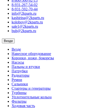
8-800-500-92-13
8-931-267-54-02
8-931-592-70-44
info@2kparts.ru
kashirina@2kparts.ru
kolobov@2kparts.ru
sale1@2kparts.ru
buh@2kparts.ru
Везде
Везде
Навесное оборудование
Коронки, ножи, бокорезы
Насосы
Пальцы и втулки
Патрубки
Радиаторы
Ремни
Сальники
Стартеры и генераторы
Турбины
Уплотнительные кольца
Фильтры
Ходовая часть