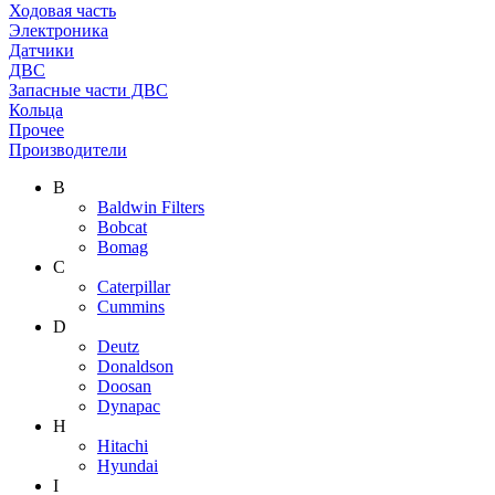
Ходовая часть
Электроника
Датчики
ДВС
Запасные части ДВС
Кольца
Прочее
Производители
B
Baldwin Filters
Bobcat
Bomag
C
Caterpillar
Cummins
D
Deutz
Donaldson
Doosan
Dynapac
H
Hitachi
Hyundai
I