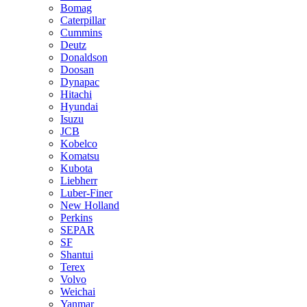
Bomag
Caterpillar
Cummins
Deutz
Donaldson
Doosan
Dynapac
Hitachi
Hyundai
Isuzu
JCB
Kobelco
Komatsu
Kubota
Liebherr
Luber-Finer
New Holland
Perkins
SEPAR
SF
Shantui
Terex
Volvo
Weichai
Yanmar