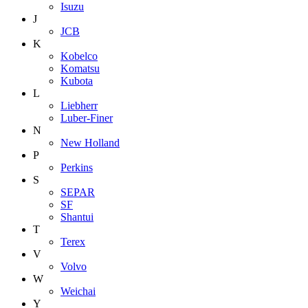
Isuzu
J
JCB
K
Kobelco
Komatsu
Kubota
L
Liebherr
Luber-Finer
N
New Holland
P
Perkins
S
SEPAR
SF
Shantui
T
Terex
V
Volvo
W
Weichai
Y