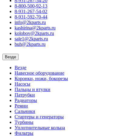
8-931-267-54-20
8-800-500-92-13
8-931-267-54-02
8-931-592-70-44
info@2kparts.ru
kashirina@2kparts.ru
kolobov@2kparts.ru
sale1@2kparts.ru
buh@2kparts.ru
Везде
Везде
Навесное оборудование
Коронки, ножи, бокорезы
Насосы
Пальцы и втулки
Патрубки
Радиаторы
Ремни
Сальники
Стартеры и генераторы
Турбины
Уплотнительные кольца
Фильтры