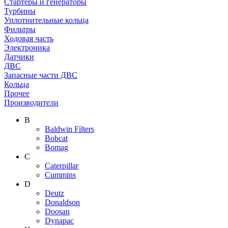
Стартеры и генераторы
Турбины
Уплотнительные кольца
Фильтры
Ходовая часть
Электроника
Датчики
ДВС
Запасные части ДВС
Кольца
Прочее
Производители
B
Baldwin Filters
Bobcat
Bomag
C
Caterpillar
Cummins
D
Deutz
Donaldson
Doosan
Dynapac