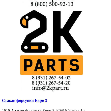
Стакан форсунки Евро-3
1616, Стакан форсунки Евро-3, Е091VG0360, 1р.,