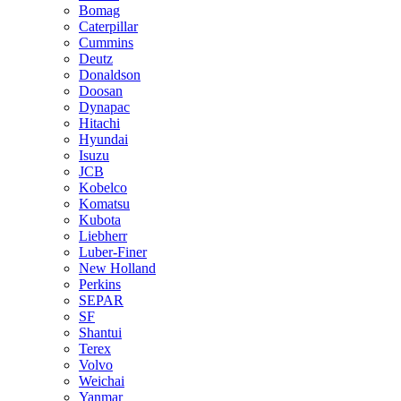
Bomag
Caterpillar
Cummins
Deutz
Donaldson
Doosan
Dynapac
Hitachi
Hyundai
Isuzu
JCB
Kobelco
Komatsu
Kubota
Liebherr
Luber-Finer
New Holland
Perkins
SEPAR
SF
Shantui
Terex
Volvo
Weichai
Yanmar