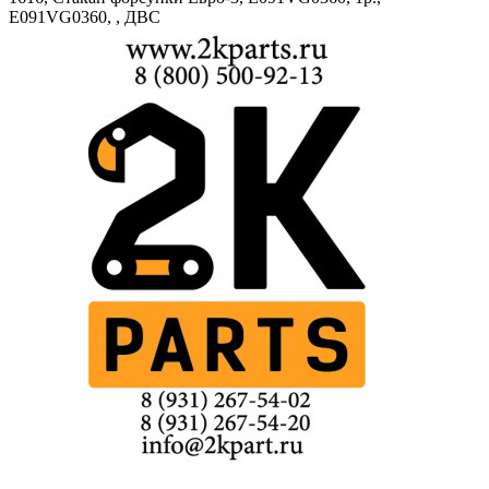
Е091VG0360, , ДВС