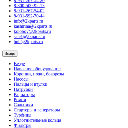
8-931-267-54-20
8-800-500-92-13
8-931-267-54-02
8-931-592-70-44
info@2kparts.ru
kashirina@2kparts.ru
kolobov@2kparts.ru
sale1@2kparts.ru
buh@2kparts.ru
Везде
Везде
Навесное оборудование
Коронки, ножи, бокорезы
Насосы
Пальцы и втулки
Патрубки
Радиаторы
Ремни
Сальники
Стартеры и генераторы
Турбины
Уплотнительные кольца
Фильтры