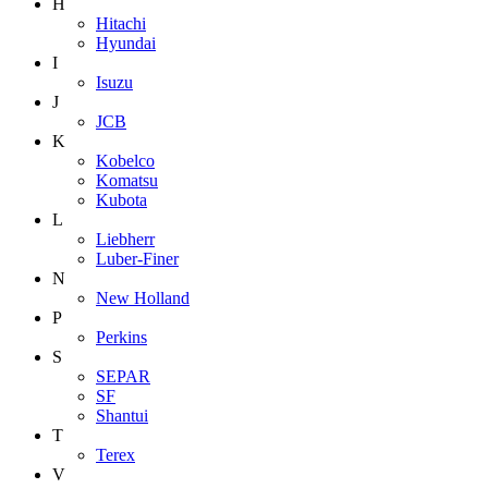
H
Hitachi
Hyundai
I
Isuzu
J
JCB
K
Kobelco
Komatsu
Kubota
L
Liebherr
Luber-Finer
N
New Holland
P
Perkins
S
SEPAR
SF
Shantui
T
Terex
V