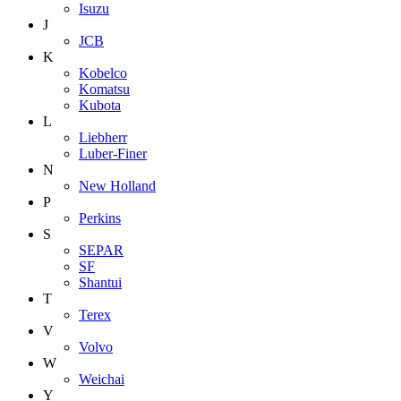
Isuzu
J
JCB
K
Kobelco
Komatsu
Kubota
L
Liebherr
Luber-Finer
N
New Holland
P
Perkins
S
SEPAR
SF
Shantui
T
Terex
V
Volvo
W
Weichai
Y