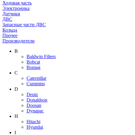
Ходовая часть
Электроника
Датчики
ДВС
Запасные части ДВС
Кольца
Прочее
Производители
B
Baldwin Filters
Bobcat
Bomag
C
Caterpillar
Cummins
D
Deutz
Donaldson
Doosan
Dynapac
H
Hitachi
Hyundai
I