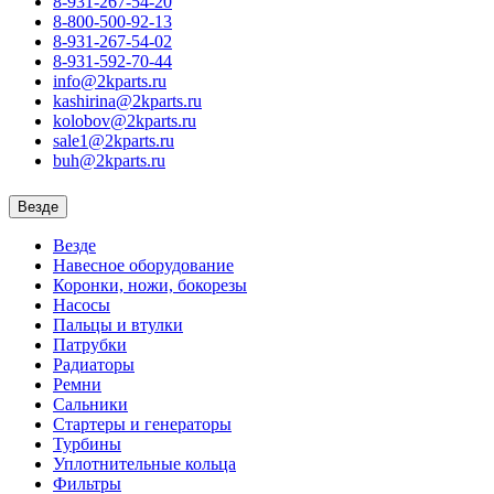
8-931-267-54-20
8-800-500-92-13
8-931-267-54-02
8-931-592-70-44
info@2kparts.ru
kashirina@2kparts.ru
kolobov@2kparts.ru
sale1@2kparts.ru
buh@2kparts.ru
Везде
Везде
Навесное оборудование
Коронки, ножи, бокорезы
Насосы
Пальцы и втулки
Патрубки
Радиаторы
Ремни
Сальники
Стартеры и генераторы
Турбины
Уплотнительные кольца
Фильтры