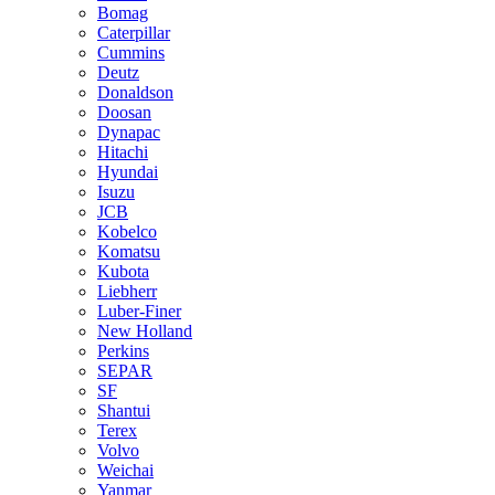
Bomag
Caterpillar
Cummins
Deutz
Donaldson
Doosan
Dynapac
Hitachi
Hyundai
Isuzu
JCB
Kobelco
Komatsu
Kubota
Liebherr
Luber-Finer
New Holland
Perkins
SEPAR
SF
Shantui
Terex
Volvo
Weichai
Yanmar