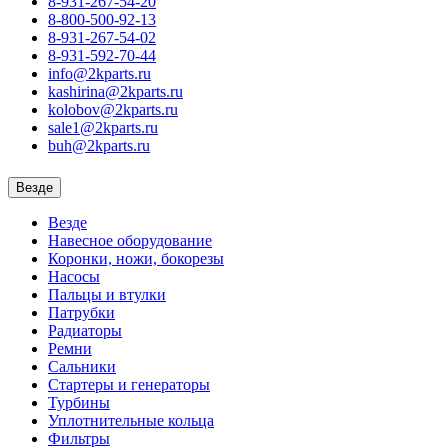
8-931-267-54-20
8-800-500-92-13
8-931-267-54-02
8-931-592-70-44
info@2kparts.ru
kashirina@2kparts.ru
kolobov@2kparts.ru
sale1@2kparts.ru
buh@2kparts.ru
Везде
Везде
Навесное оборудование
Коронки, ножи, бокорезы
Насосы
Пальцы и втулки
Патрубки
Радиаторы
Ремни
Сальники
Стартеры и генераторы
Турбины
Уплотнительные кольца
Фильтры