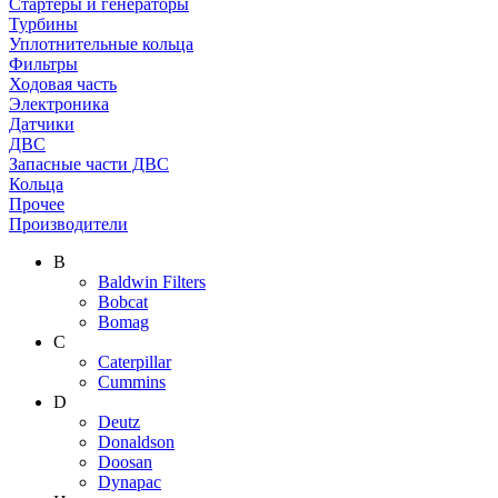
Стартеры и генераторы
Турбины
Уплотнительные кольца
Фильтры
Ходовая часть
Электроника
Датчики
ДВС
Запасные части ДВС
Кольца
Прочее
Производители
B
Baldwin Filters
Bobcat
Bomag
C
Caterpillar
Cummins
D
Deutz
Donaldson
Doosan
Dynapac