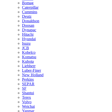
Bomag
Caterpillar
Cummins
Deutz
Donaldson
Doosan
Dynapac
Hitachi
Hyundai
Isuzu
JCB
Kobelco
Komatsu
Kubota
Liebherr
Luber-Finer
New Holland
Perkins
SEPAR
SF
Shantui
Terex
Volvo
Weichai
Yanmar