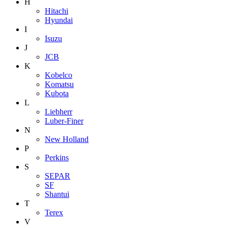
H
Hitachi
Hyundai
I
Isuzu
J
JCB
K
Kobelco
Komatsu
Kubota
L
Liebherr
Luber-Finer
N
New Holland
P
Perkins
S
SEPAR
SF
Shantui
T
Terex
V