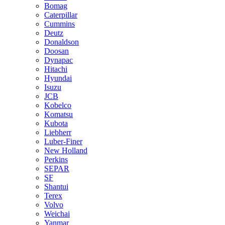
Bomag
Caterpillar
Cummins
Deutz
Donaldson
Doosan
Dynapac
Hitachi
Hyundai
Isuzu
JCB
Kobelco
Komatsu
Kubota
Liebherr
Luber-Finer
New Holland
Perkins
SEPAR
SF
Shantui
Terex
Volvo
Weichai
Yanmar