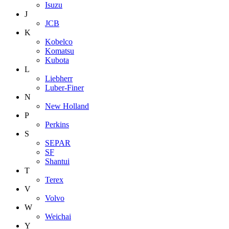
Isuzu
J
JCB
K
Kobelco
Komatsu
Kubota
L
Liebherr
Luber-Finer
N
New Holland
P
Perkins
S
SEPAR
SF
Shantui
T
Terex
V
Volvo
W
Weichai
Y