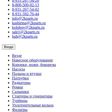
8-931-267-54-20
8-800-500-92-13
8-931-267-54-02
8-931-592-70-44
info@2kparts.ru
kashirina@2kparts.ru
kolobov@2kparts.ru
sale1@2kparts.ru
buh@2kparts.ru
Везде
Везде
Навесное оборудование
Коронки, ножи, бокорезы
Насосы
Пальцы и втулки
Патрубки
Радиаторы
Ремни
Сальники
Стартеры и генераторы
Турбины
Уплотнительные кольца
Фильтры