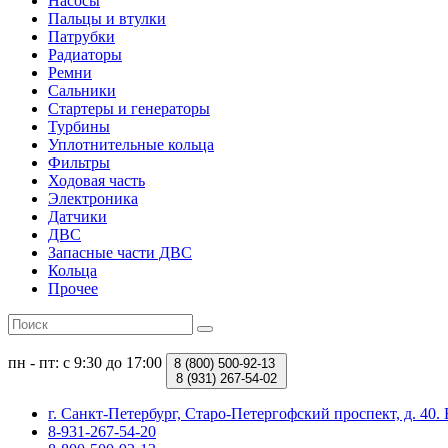
Насосы
Пальцы и втулки
Патрубки
Радиаторы
Ремни
Сальники
Стартеры и генераторы
Турбины
Уплотнительные кольца
Фильтры
Ходовая часть
Электроника
Датчики
ДВС
Запасные части ДВС
Кольца
Прочее
пн - пт: с 9:30 до 17:00
8 (800)
500-92-13
8 (931)
267-54-02
г. Санкт-Петербург, Старо-Петергофский проспект, д. 4
8-931-267-54-20