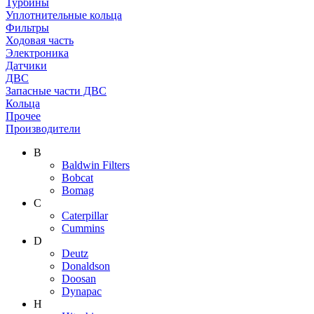
Турбины
Уплотнительные кольца
Фильтры
Ходовая часть
Электроника
Датчики
ДВС
Запасные части ДВС
Кольца
Прочее
Производители
B
Baldwin Filters
Bobcat
Bomag
C
Caterpillar
Cummins
D
Deutz
Donaldson
Doosan
Dynapac
H