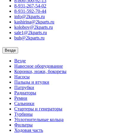
8-800-500-92-13
8-931-267-54-02
8-931-592-70-44
info@2kparts.ru
kashirina@2kparts.ru
kolobov@2kparts.ru
sale1@2kparts.ru
buh@2kparts.ru
Везде
Везде
Навесное оборудование
Коронки, ножи, бокорезы
Насосы
Пальцы и втулки
Патрубки
Радиаторы
Ремни
Сальники
Стартеры и генераторы
Турбины
Уплотнительные кольца
Фильтры
Ходовая часть