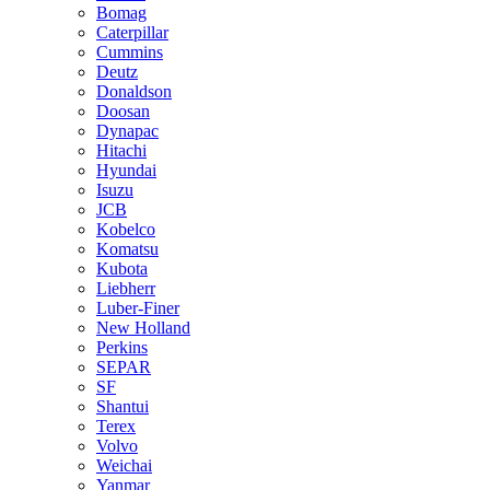
Bomag
Caterpillar
Cummins
Deutz
Donaldson
Doosan
Dynapac
Hitachi
Hyundai
Isuzu
JCB
Kobelco
Komatsu
Kubota
Liebherr
Luber-Finer
New Holland
Perkins
SEPAR
SF
Shantui
Terex
Volvo
Weichai
Yanmar