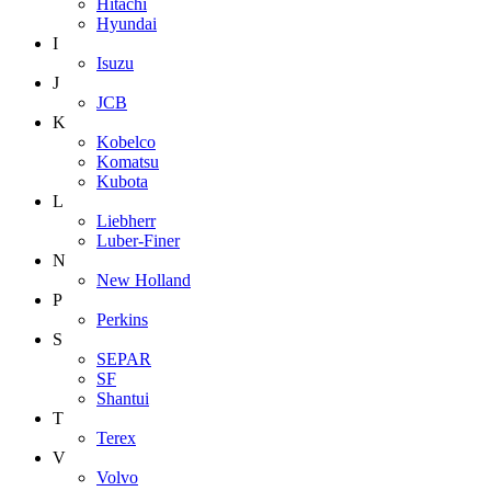
Hitachi
Hyundai
I
Isuzu
J
JCB
K
Kobelco
Komatsu
Kubota
L
Liebherr
Luber-Finer
N
New Holland
P
Perkins
S
SEPAR
SF
Shantui
T
Terex
V
Volvo