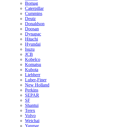
Bomag
Caterpillar
Cummins
Deutz
Donaldson
Doosan
Dynapac
Hitachi
Hyundai
Isuzu
JCB
Kobelco
Komatsu
Kubota
Liebherr
Luber-Finer
New Holland
Perkins
SEPAR
SF
Shantui
Terex
Volvo
Weichai
Yanmar