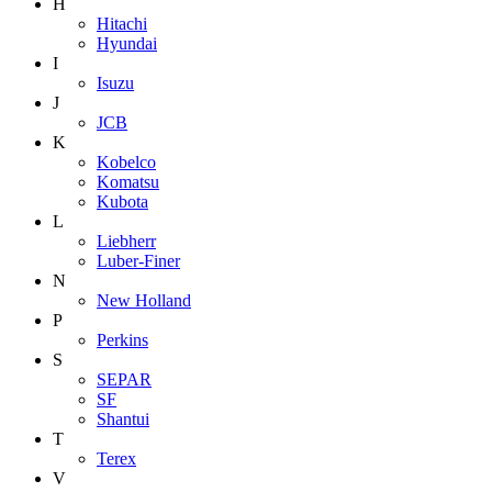
H
Hitachi
Hyundai
I
Isuzu
J
JCB
K
Kobelco
Komatsu
Kubota
L
Liebherr
Luber-Finer
N
New Holland
P
Perkins
S
SEPAR
SF
Shantui
T
Terex
V