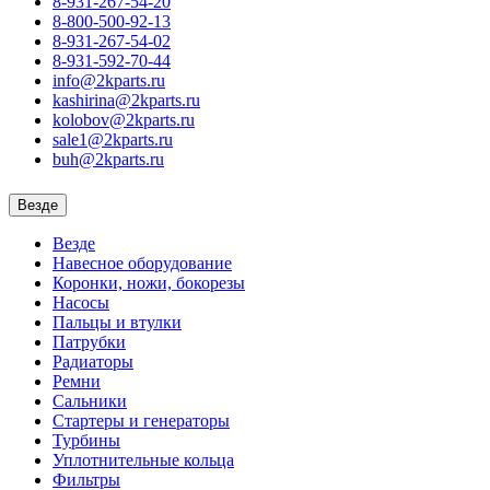
8-931-267-54-20
8-800-500-92-13
8-931-267-54-02
8-931-592-70-44
info@2kparts.ru
kashirina@2kparts.ru
kolobov@2kparts.ru
sale1@2kparts.ru
buh@2kparts.ru
Везде
Везде
Навесное оборудование
Коронки, ножи, бокорезы
Насосы
Пальцы и втулки
Патрубки
Радиаторы
Ремни
Сальники
Стартеры и генераторы
Турбины
Уплотнительные кольца
Фильтры