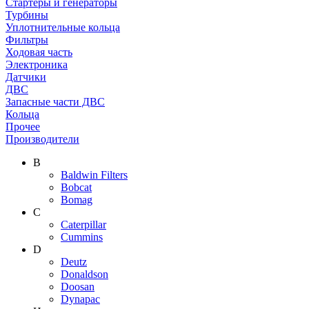
Стартеры и генераторы
Турбины
Уплотнительные кольца
Фильтры
Ходовая часть
Электроника
Датчики
ДВС
Запасные части ДВС
Кольца
Прочее
Производители
B
Baldwin Filters
Bobcat
Bomag
C
Caterpillar
Cummins
D
Deutz
Donaldson
Doosan
Dynapac