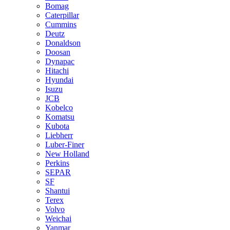
Bomag
Caterpillar
Cummins
Deutz
Donaldson
Doosan
Dynapac
Hitachi
Hyundai
Isuzu
JCB
Kobelco
Komatsu
Kubota
Liebherr
Luber-Finer
New Holland
Perkins
SEPAR
SF
Shantui
Terex
Volvo
Weichai
Yanmar