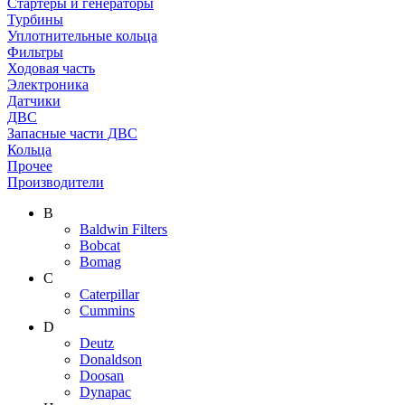
Стартеры и генераторы
Турбины
Уплотнительные кольца
Фильтры
Ходовая часть
Электроника
Датчики
ДВС
Запасные части ДВС
Кольца
Прочее
Производители
B
Baldwin Filters
Bobcat
Bomag
C
Caterpillar
Cummins
D
Deutz
Donaldson
Doosan
Dynapac