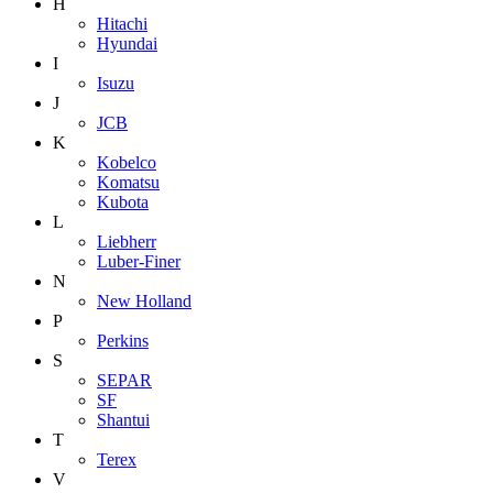
H
Hitachi
Hyundai
I
Isuzu
J
JCB
K
Kobelco
Komatsu
Kubota
L
Liebherr
Luber-Finer
N
New Holland
P
Perkins
S
SEPAR
SF
Shantui
T
Terex
V