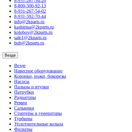
8-931-267-54-20
8-800-500-92-13
8-931-267-54-02
8-931-592-70-44
info@2kparts.ru
kashirina@2kparts.ru
kolobov@2kparts.ru
sale1@2kparts.ru
buh@2kparts.ru
Везде
Везде
Навесное оборудование
Коронки, ножи, бокорезы
Насосы
Пальцы и втулки
Патрубки
Радиаторы
Ремни
Сальники
Стартеры и генераторы
Турбины
Уплотнительные кольца
Фильтры