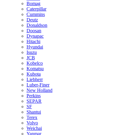
Bomag
Caterpillar
Cummins
Deutz
Donaldson
Doosan
Dynapac
Hitachi
Hyundai
Isuzu
JCB
Kobelco
Komatsu
Kubota
Liebherr
Luber-Finer
New Holland
Perkins
SEPAR
SF
Shantui
Terex
Volvo
Weichai
Yanmar