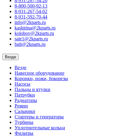
8-931-267-54-20
8-800-500-92-13
8-931-267-54-02
8-931-592-70-44
info@2kparts.ru
kashirina@2kparts.ru
kolobov@2kparts.ru
sale1@2kparts.ru
buh@2kparts.ru
Везде
Везде
Навесное оборудование
Коронки, ножи, бокорезы
Насосы
Пальцы и втулки
Патрубки
Радиаторы
Ремни
Сальники
Стартеры и генераторы
Турбины
Уплотнительные кольца
Фильтры