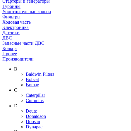
Стартеры и генераторы
Турбины
Уплотнительные кольца
Фильтры
Ходовая часть
Электроника
Датчики
ДВС
Запасные части ДВС
Кольца
Прочее
Производители
B
Baldwin Filters
Bobcat
Bomag
C
Caterpillar
Cummins
D
Deutz
Donaldson
Doosan
Dynapac