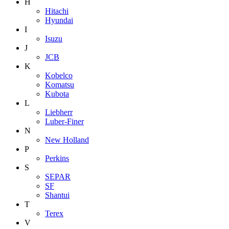
H
Hitachi
Hyundai
I
Isuzu
J
JCB
K
Kobelco
Komatsu
Kubota
L
Liebherr
Luber-Finer
N
New Holland
P
Perkins
S
SEPAR
SF
Shantui
T
Terex
V