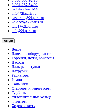
8-800-500-92-13
8-931-267-54-02
8-931-592-70-44
info@2kparts.ru
kashirina@2kparts.ru
kolobov@2kparts.ru
sale1@2kparts.ru
buh@2kparts.ru
Везде
Везде
Навесное оборудование
Коронки, ножи, бокорезы
Насосы
Пальцы и втулки
Патрубки
Радиаторы
Ремни
Сальники
Стартеры и генераторы
Турбины
Уплотнительные кольца
Фильтры
Ходовая часть