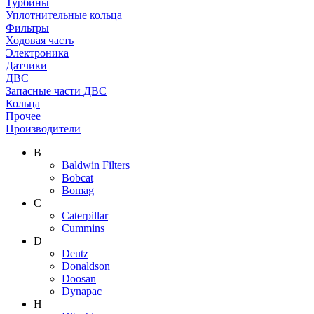
Турбины
Уплотнительные кольца
Фильтры
Ходовая часть
Электроника
Датчики
ДВС
Запасные части ДВС
Кольца
Прочее
Производители
B
Baldwin Filters
Bobcat
Bomag
C
Caterpillar
Cummins
D
Deutz
Donaldson
Doosan
Dynapac
H