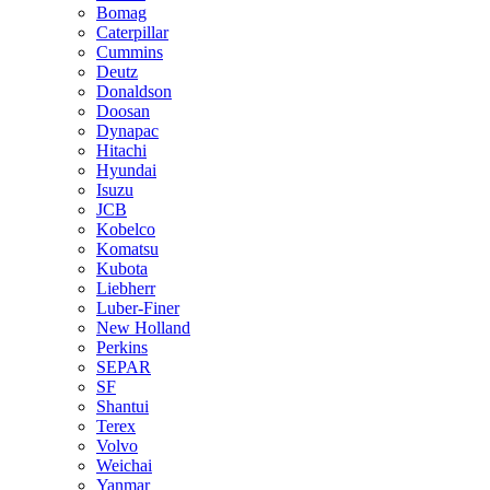
Bomag
Caterpillar
Cummins
Deutz
Donaldson
Doosan
Dynapac
Hitachi
Hyundai
Isuzu
JCB
Kobelco
Komatsu
Kubota
Liebherr
Luber-Finer
New Holland
Perkins
SEPAR
SF
Shantui
Terex
Volvo
Weichai
Yanmar