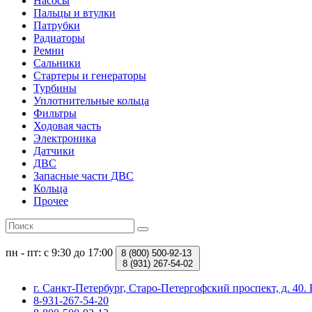
Насосы
Пальцы и втулки
Патрубки
Радиаторы
Ремни
Сальники
Стартеры и генераторы
Турбины
Уплотнительные кольца
Фильтры
Ходовая часть
Электроника
Датчики
ДВС
Запасные части ДВС
Кольца
Прочее
пн - пт: с 9:30 до 17:00
8 (800)
500-92-13
8 (931)
267-54-02
г. Санкт-Петербург, Старо-Петергофский проспект, д. 4
8-931-267-54-20