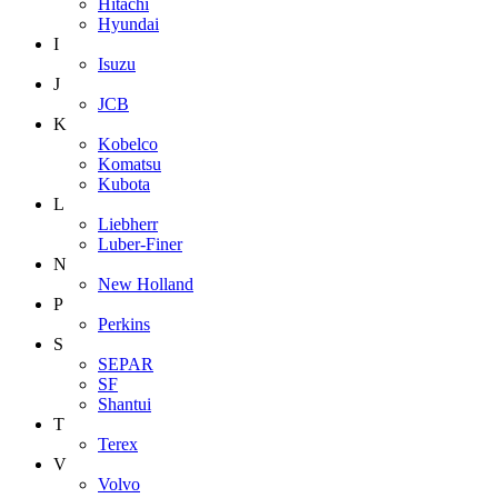
Hitachi
Hyundai
I
Isuzu
J
JCB
K
Kobelco
Komatsu
Kubota
L
Liebherr
Luber-Finer
N
New Holland
P
Perkins
S
SEPAR
SF
Shantui
T
Terex
V
Volvo