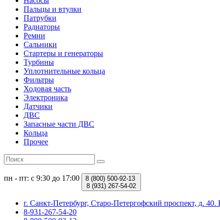
Насосы
Пальцы и втулки
Патрубки
Радиаторы
Ремни
Сальники
Стартеры и генераторы
Турбины
Уплотнительные кольца
Фильтры
Ходовая часть
Электроника
Датчики
ДВС
Запасные части ДВС
Кольца
Прочее
пн - пт: с 9:30 до 17:00
8 (800)
500-92-13
8 (931)
267-54-02
г. Санкт-Петербург, Старо-Петергофский проспект, д. 4
8-931-267-54-20