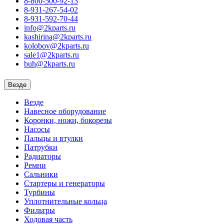
8-800-500-92-13
8-931-267-54-02
8-931-592-70-44
info@2kparts.ru
kashirina@2kparts.ru
kolobov@2kparts.ru
sale1@2kparts.ru
buh@2kparts.ru
Везде
Везде
Навесное оборудование
Коронки, ножи, бокорезы
Насосы
Пальцы и втулки
Патрубки
Радиаторы
Ремни
Сальники
Стартеры и генераторы
Турбины
Уплотнительные кольца
Фильтры
Ходовая часть