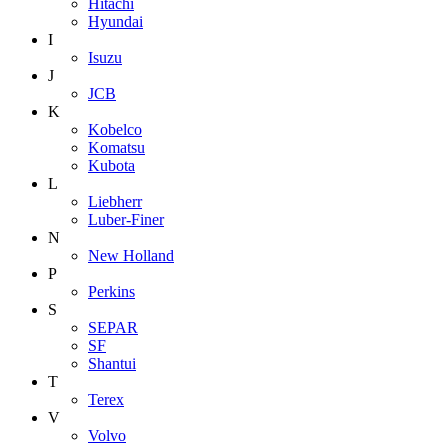
Hitachi
Hyundai
I
Isuzu
J
JCB
K
Kobelco
Komatsu
Kubota
L
Liebherr
Luber-Finer
N
New Holland
P
Perkins
S
SEPAR
SF
Shantui
T
Terex
V
Volvo