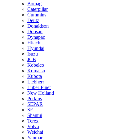
Bomag
Caterpillar
Cummins
Deutz
Donaldson
Doosan
Dynapac
Hitachi
Hyundai
Isuzu
JCB
Kobelco
Komatsu
Kubota
Liebherr
Luber-Finer
New Holland
Perkins
SEPAR
SF
Shantui
Terex
Volvo
Weichai
Yanmar