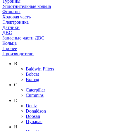
Турбины
Уплотнительные кольца
Фильтры
Ходовая часть
Электроника
Датчики
ДВС
Запасные части ДВС
Кольца
Прочее
Производители
B
Baldwin Filters
Bobcat
Bomag
C
Caterpillar
Cummins
D
Deutz
Donaldson
Doosan
Dynapac
H