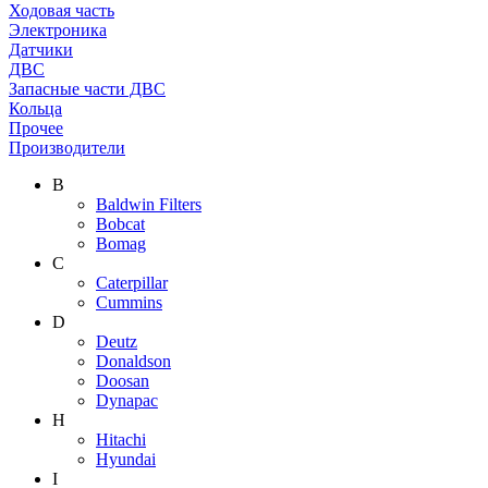
Ходовая часть
Электроника
Датчики
ДВС
Запасные части ДВС
Кольца
Прочее
Производители
B
Baldwin Filters
Bobcat
Bomag
C
Caterpillar
Cummins
D
Deutz
Donaldson
Doosan
Dynapac
H
Hitachi
Hyundai
I