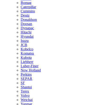
Bomag
Caterpillar
Cummins
Deutz
Donaldson
Doosan
Dynapac
Hitachi
Hyundai
Isuzu
JCB
Kobelco
Komatsu
Kubota
Liebherr
Luber-Finer
New Holland
Perkins
SEPAR
SF
Shantui
Terex
Volvo
Weichai
Yanmar