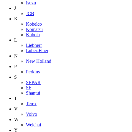
Isuzu
J
JCB
K
Kobelco
Komatsu
Kubota
L
Liebherr
Luber-Finer
N
New Holland
P
Perkins
S
SEPAR
SF
Shantui
T
Terex
V
Volvo
W
Weichai
Y