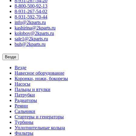
8-931-267-54-20
8-800-500-92-13
8-931-267-54-02
8-931-592-70-44
info@2kparts.ru
kashirina@2kparts.ru
kolobov@2kparts.ru
sale1@2kparts.ru
buh@2kparts.ru
Везде
Везде
Навесное оборудование
Коронки, ножи, бокорезы
Насосы
Пальцы и втулки
Патрубки
Радиаторы
Ремни
Сальники
Стартеры и генераторы
Турбины
Уплотнительные кольца
Фильтры