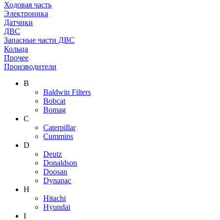
Ходовая часть
Электроника
Датчики
ДВС
Запасные части ДВС
Кольца
Прочее
Производители
B
Baldwin Filters
Bobcat
Bomag
C
Caterpillar
Cummins
D
Deutz
Donaldson
Doosan
Dynapac
H
Hitachi
Hyundai
I