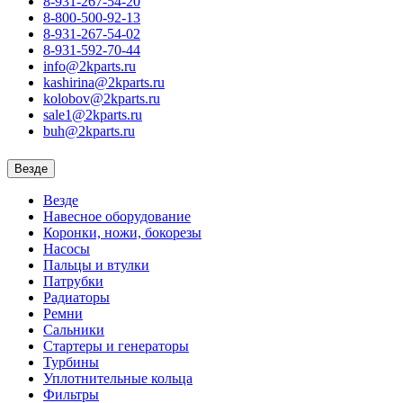
8-931-267-54-20
8-800-500-92-13
8-931-267-54-02
8-931-592-70-44
info@2kparts.ru
kashirina@2kparts.ru
kolobov@2kparts.ru
sale1@2kparts.ru
buh@2kparts.ru
Везде
Везде
Навесное оборудование
Коронки, ножи, бокорезы
Насосы
Пальцы и втулки
Патрубки
Радиаторы
Ремни
Сальники
Стартеры и генераторы
Турбины
Уплотнительные кольца
Фильтры