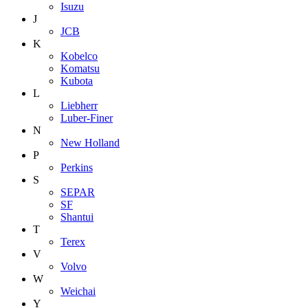
Isuzu
J
JCB
K
Kobelco
Komatsu
Kubota
L
Liebherr
Luber-Finer
N
New Holland
P
Perkins
S
SEPAR
SF
Shantui
T
Terex
V
Volvo
W
Weichai
Y