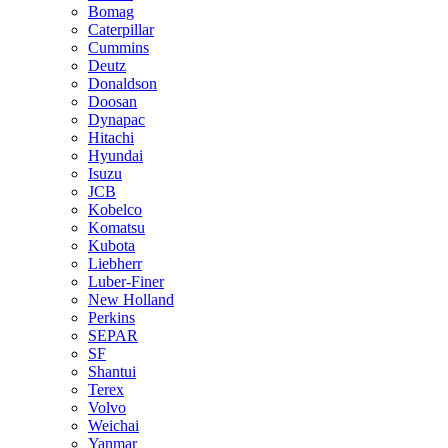
Bomag
Caterpillar
Cummins
Deutz
Donaldson
Doosan
Dynapac
Hitachi
Hyundai
Isuzu
JCB
Kobelco
Komatsu
Kubota
Liebherr
Luber-Finer
New Holland
Perkins
SEPAR
SF
Shantui
Terex
Volvo
Weichai
Yanmar