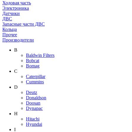
Ходовая часть
Электроника
Датчики
ДВС
Запасные части ДВС
Кольца
Прочее
Производители
B
Baldwin Filters
Bobcat
Bomag
C
Caterpillar
Cummins
D
Deutz
Donaldson
Doosan
Dynapac
H
Hitachi
Hyundai
I