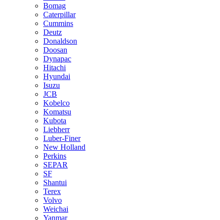
Bomag
Caterpillar
Cummins
Deutz
Donaldson
Doosan
Dynapac
Hitachi
Hyundai
Isuzu
JCB
Kobelco
Komatsu
Kubota
Liebherr
Luber-Finer
New Holland
Perkins
SEPAR
SF
Shantui
Terex
Volvo
Weichai
Yanmar