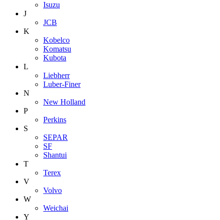
Isuzu
J
JCB
K
Kobelco
Komatsu
Kubota
L
Liebherr
Luber-Finer
N
New Holland
P
Perkins
S
SEPAR
SF
Shantui
T
Terex
V
Volvo
W
Weichai
Y