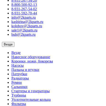
8-931-267-54-20
8-800-500-92-13
8-931-267-54-02
8-931-592-70-44
info@2kparts.ru
kashirina@2kparts.ru
kolobov@2kparts.ru
sale1@2kparts.ru
buh@2kparts.ru
Везде
Везде
Навесное оборудование
Коронки, ножи, бокорезы
Насосы
Пальцы и втулки
Патрубки
Радиаторы
Ремни
Сальники
Стартеры и генераторы
Турбины
Уплотнительные кольца
Фильтры