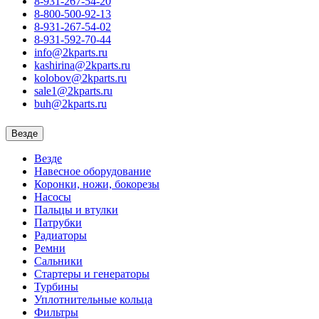
8-931-267-54-20
8-800-500-92-13
8-931-267-54-02
8-931-592-70-44
info@2kparts.ru
kashirina@2kparts.ru
kolobov@2kparts.ru
sale1@2kparts.ru
buh@2kparts.ru
Везде
Везде
Навесное оборудование
Коронки, ножи, бокорезы
Насосы
Пальцы и втулки
Патрубки
Радиаторы
Ремни
Сальники
Стартеры и генераторы
Турбины
Уплотнительные кольца
Фильтры