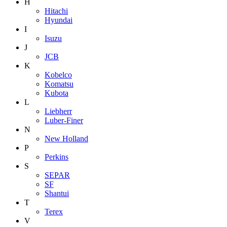
H
Hitachi
Hyundai
I
Isuzu
J
JCB
K
Kobelco
Komatsu
Kubota
L
Liebherr
Luber-Finer
N
New Holland
P
Perkins
S
SEPAR
SF
Shantui
T
Terex
V