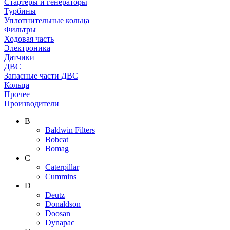
Стартеры и генераторы
Турбины
Уплотнительные кольца
Фильтры
Ходовая часть
Электроника
Датчики
ДВС
Запасные части ДВС
Кольца
Прочее
Производители
B
Baldwin Filters
Bobcat
Bomag
C
Caterpillar
Cummins
D
Deutz
Donaldson
Doosan
Dynapac