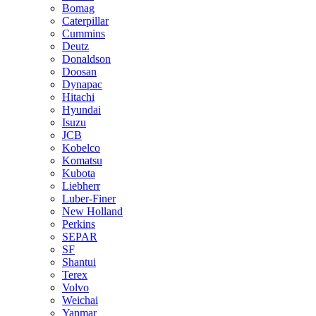
Bomag
Caterpillar
Cummins
Deutz
Donaldson
Doosan
Dynapac
Hitachi
Hyundai
Isuzu
JCB
Kobelco
Komatsu
Kubota
Liebherr
Luber-Finer
New Holland
Perkins
SEPAR
SF
Shantui
Terex
Volvo
Weichai
Yanmar