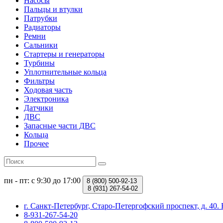
Насосы
Пальцы и втулки
Патрубки
Радиаторы
Ремни
Сальники
Стартеры и генераторы
Турбины
Уплотнительные кольца
Фильтры
Ходовая часть
Электроника
Датчики
ДВС
Запасные части ДВС
Кольца
Прочее
пн - пт: с 9:30 до 17:00
8 (800)
500-92-13
8 (931)
267-54-02
г. Санкт-Петербург, Старо-Петергофский проспект, д. 4
8-931-267-54-20