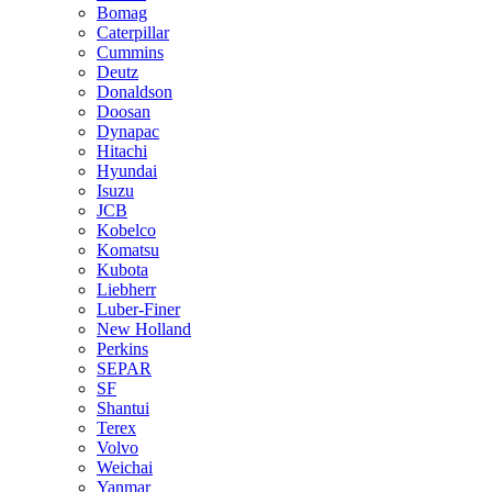
Bomag
Caterpillar
Cummins
Deutz
Donaldson
Doosan
Dynapac
Hitachi
Hyundai
Isuzu
JCB
Kobelco
Komatsu
Kubota
Liebherr
Luber-Finer
New Holland
Perkins
SEPAR
SF
Shantui
Terex
Volvo
Weichai
Yanmar