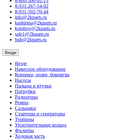
8-800-500-92-13
8-931-267-54-02
8-931-592-70-44
info@2kparts.ru
kashirina@2kparts.ru
kolobov@2kparts.ru
sale1@2kparts.ru
buh@2kparts.ru
Везде
Везде
Навесное оборудование
Коронки, ножи, бокорезы
Насосы
Пальцы и втулки
Патрубки
Радиаторы
Ремни
Сальники
Стартеры и генераторы
Турбины
Уплотнительные кольца
Фильтры
Ходовая часть