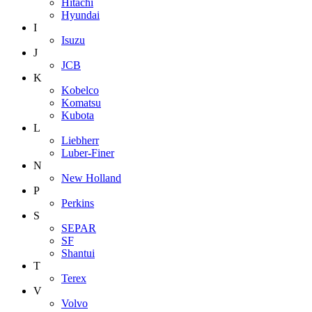
Hitachi
Hyundai
I
Isuzu
J
JCB
K
Kobelco
Komatsu
Kubota
L
Liebherr
Luber-Finer
N
New Holland
P
Perkins
S
SEPAR
SF
Shantui
T
Terex
V
Volvo