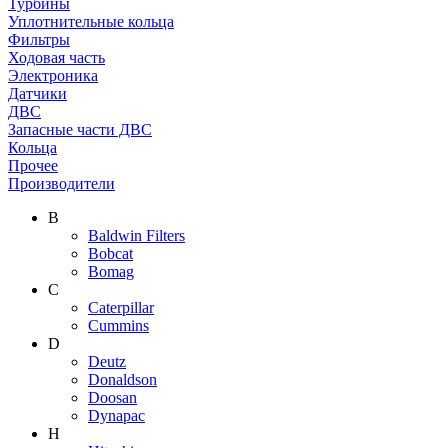
Турбины
Уплотнительные кольца
Фильтры
Ходовая часть
Электроника
Датчики
ДВС
Запасные части ДВС
Кольца
Прочее
Производители
B
Baldwin Filters
Bobcat
Bomag
C
Caterpillar
Cummins
D
Deutz
Donaldson
Doosan
Dynapac
H