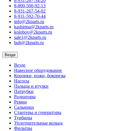
8-931-267-54-20
8-800-500-92-13
8-931-267-54-02
8-931-592-70-44
info@2kparts.ru
kashirina@2kparts.ru
kolobov@2kparts.ru
sale1@2kparts.ru
buh@2kparts.ru
Везде
Везде
Навесное оборудование
Коронки, ножи, бокорезы
Насосы
Пальцы и втулки
Патрубки
Радиаторы
Ремни
Сальники
Стартеры и генераторы
Турбины
Уплотнительные кольца
Фильтры