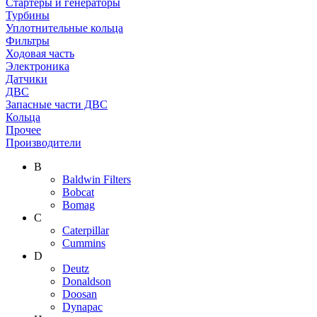
Стартеры и генераторы
Турбины
Уплотнительные кольца
Фильтры
Ходовая часть
Электроника
Датчики
ДВС
Запасные части ДВС
Кольца
Прочее
Производители
B
Baldwin Filters
Bobcat
Bomag
C
Caterpillar
Cummins
D
Deutz
Donaldson
Doosan
Dynapac