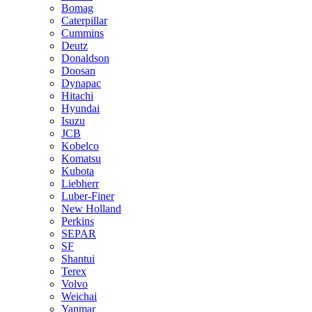
Bomag
Caterpillar
Cummins
Deutz
Donaldson
Doosan
Dynapac
Hitachi
Hyundai
Isuzu
JCB
Kobelco
Komatsu
Kubota
Liebherr
Luber-Finer
New Holland
Perkins
SEPAR
SF
Shantui
Terex
Volvo
Weichai
Yanmar