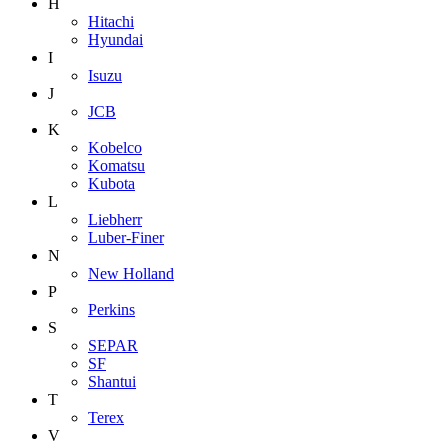
H
Hitachi
Hyundai
I
Isuzu
J
JCB
K
Kobelco
Komatsu
Kubota
L
Liebherr
Luber-Finer
N
New Holland
P
Perkins
S
SEPAR
SF
Shantui
T
Terex
V