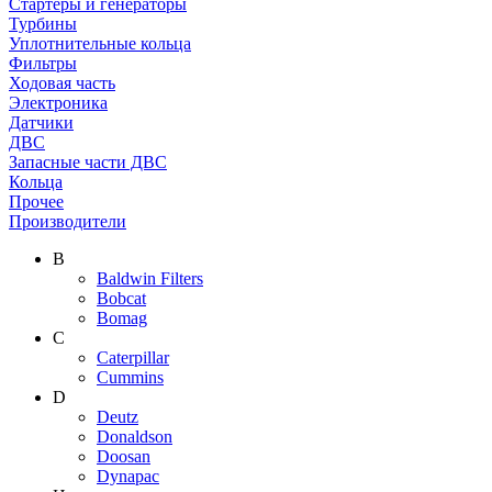
Стартеры и генераторы
Турбины
Уплотнительные кольца
Фильтры
Ходовая часть
Электроника
Датчики
ДВС
Запасные части ДВС
Кольца
Прочее
Производители
B
Baldwin Filters
Bobcat
Bomag
C
Caterpillar
Cummins
D
Deutz
Donaldson
Doosan
Dynapac