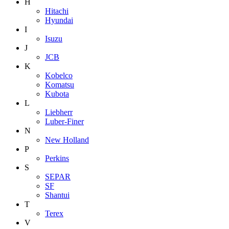
H
Hitachi
Hyundai
I
Isuzu
J
JCB
K
Kobelco
Komatsu
Kubota
L
Liebherr
Luber-Finer
N
New Holland
P
Perkins
S
SEPAR
SF
Shantui
T
Terex
V