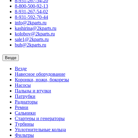
8-931-267-54-20
8-800-500-92-13
8-931-267-54-02
8-931-592-70-44
info@2kparts.ru
kashirina@2kparts.ru
kolobov@2kparts.ru
sale1@2kparts.ru
buh@2kparts.ru
Везде
Везде
Навесное оборудование
Коронки, ножи, бокорезы
Насосы
Пальцы и втулки
Патрубки
Радиаторы
Ремни
Сальники
Стартеры и генераторы
Турбины
Уплотнительные кольца
Фильтры