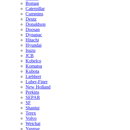
Bomag
Caterpillar
Cummins
Deutz
Donaldson
Doosan
Dynapac
Hitachi
Hyundai
Isuzu
JCB
Kobelco
Komatsu
Kubota
Liebherr
Luber-Finer
New Holland
Perkins
SEPAR
SF
Shantui
Terex
Volvo
Weichai
Yanmar