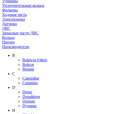
Турбины
Уплотнительные кольца
Фильтры
Ходовая часть
Электроника
Датчики
ДВС
Запасные части ДВС
Кольца
Прочее
Производители
B
Baldwin Filters
Bobcat
Bomag
C
Caterpillar
Cummins
D
Deutz
Donaldson
Doosan
Dynapac
H