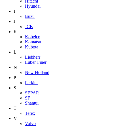
Hitachi
Hyundai
I
Isuzu
J
JCB
K
Kobelco
Komatsu
Kubota
L
Liebherr
Luber-Finer
N
New Holland
P
Perkins
S
SEPAR
SF
Shantui
T
Terex
V
Volvo