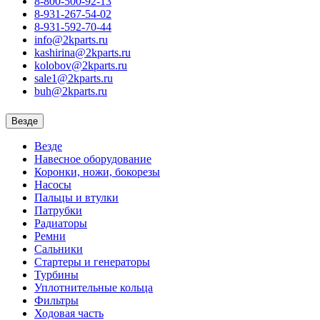
8-800-500-92-13
8-931-267-54-02
8-931-592-70-44
info@2kparts.ru
kashirina@2kparts.ru
kolobov@2kparts.ru
sale1@2kparts.ru
buh@2kparts.ru
Везде
Везде
Навесное оборудование
Коронки, ножи, бокорезы
Насосы
Пальцы и втулки
Патрубки
Радиаторы
Ремни
Сальники
Стартеры и генераторы
Турбины
Уплотнительные кольца
Фильтры
Ходовая часть