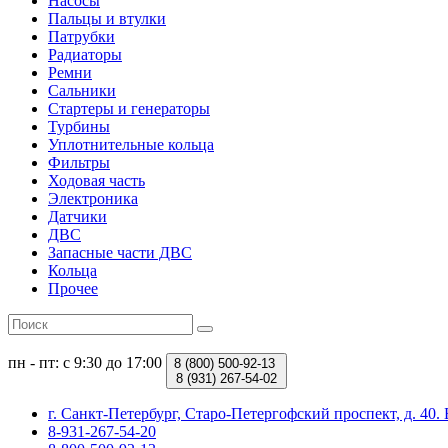
Насосы
Пальцы и втулки
Патрубки
Радиаторы
Ремни
Сальники
Стартеры и генераторы
Турбины
Уплотнительные кольца
Фильтры
Ходовая часть
Электроника
Датчики
ДВС
Запасные части ДВС
Кольца
Прочее
пн - пт: с 9:30 до 17:00
8 (800)
500-92-13
8 (931)
267-54-02
г. Санкт-Петербург, Старо-Петергофский проспект, д. 4
8-931-267-54-20