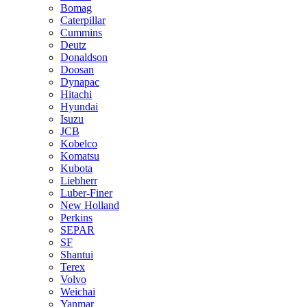
Bomag
Caterpillar
Cummins
Deutz
Donaldson
Doosan
Dynapac
Hitachi
Hyundai
Isuzu
JCB
Kobelco
Komatsu
Kubota
Liebherr
Luber-Finer
New Holland
Perkins
SEPAR
SF
Shantui
Terex
Volvo
Weichai
Yanmar