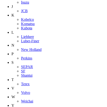
Isuzu
J
JCB
K
Kobelco
Komatsu
Kubota
L
Liebherr
Luber-Finer
N
New Holland
P
Perkins
S
SEPAR
SF
Shantui
T
Terex
V
Volvo
W
Weichai
Y