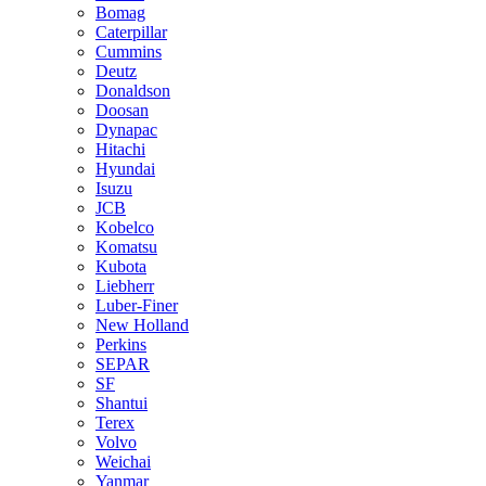
Bomag
Caterpillar
Cummins
Deutz
Donaldson
Doosan
Dynapac
Hitachi
Hyundai
Isuzu
JCB
Kobelco
Komatsu
Kubota
Liebherr
Luber-Finer
New Holland
Perkins
SEPAR
SF
Shantui
Terex
Volvo
Weichai
Yanmar