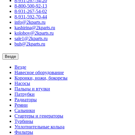
8-931-267-54-20
8-800-500-92-13
8-931-267-54-02
8-931-592-70-44
info@2kparts.ru
kashirina@2kparts.ru
kolobov@2kparts.ru
sale1@2kparts.ru
buh@2kparts.ru
Везде
Везде
Навесное оборудование
Коронки, ножи, бокорезы
Насосы
Пальцы и втулки
Патрубки
Радиаторы
Ремни
Сальники
Стартеры и генераторы
Турбины
Уплотнительные кольца
Фильтры