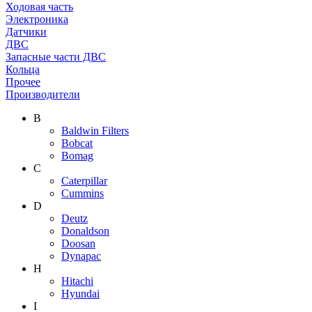
Ходовая часть
Электроника
Датчики
ДВС
Запасные части ДВС
Кольца
Прочее
Производители
B
Baldwin Filters
Bobcat
Bomag
C
Caterpillar
Cummins
D
Deutz
Donaldson
Doosan
Dynapac
H
Hitachi
Hyundai
I