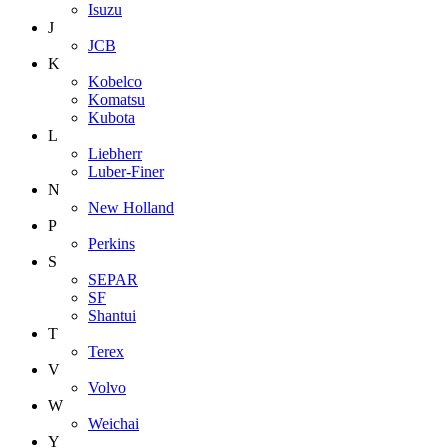
Isuzu
J
JCB
K
Kobelco
Komatsu
Kubota
L
Liebherr
Luber-Finer
N
New Holland
P
Perkins
S
SEPAR
SF
Shantui
T
Terex
V
Volvo
W
Weichai
Y