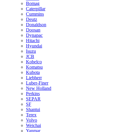
Bomag
Caterpillar
Cummins
Deutz
Donaldson
Doosan
Dynapac
Hitachi
Hyundai
Isuzu
JCB
Kobelco
Komatsu
Kubota
Liebherr
Luber-Finer
New Holland
Perkins
SEPAR
SF
Shantui
Terex
Volvo
Weichai
Yanmar