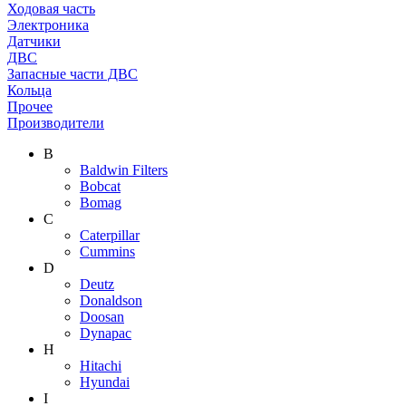
Ходовая часть
Электроника
Датчики
ДВС
Запасные части ДВС
Кольца
Прочее
Производители
B
Baldwin Filters
Bobcat
Bomag
C
Caterpillar
Cummins
D
Deutz
Donaldson
Doosan
Dynapac
H
Hitachi
Hyundai
I