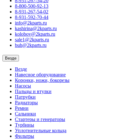
8-931-267-54-20
8-800-500-92-13
8-931-267-54-02
8-931-592-70-44
info@2kparts.ru
kashirina@2kparts.ru
kolobov@2kparts.ru
sale1@2kparts.ru
buh@2kparts.ru
Везде
Везде
Навесное оборудование
Коронки, ножи, бокорезы
Насосы
Пальцы и втулки
Патрубки
Радиаторы
Ремни
Сальники
Стартеры и генераторы
Турбины
Уплотнительные кольца
Фильтры