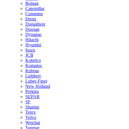
Bomag
Caterpillar
Cummins
Deutz
Donaldson
Doosan
Dynapac
Hitachi
Hyundai
Isuzu
JCB
Kobelco
Komatsu
Kubota
Liebherr
Luber-Finer
New Holland
Perkins
SEPAR
SF
Shantui
Terex
Volvo
Weichai
Yanmar