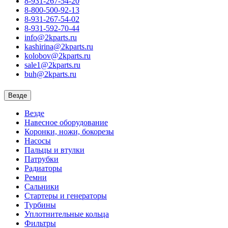
8-931-267-54-20
8-800-500-92-13
8-931-267-54-02
8-931-592-70-44
info@2kparts.ru
kashirina@2kparts.ru
kolobov@2kparts.ru
sale1@2kparts.ru
buh@2kparts.ru
Везде
Везде
Навесное оборудование
Коронки, ножи, бокорезы
Насосы
Пальцы и втулки
Патрубки
Радиаторы
Ремни
Сальники
Стартеры и генераторы
Турбины
Уплотнительные кольца
Фильтры