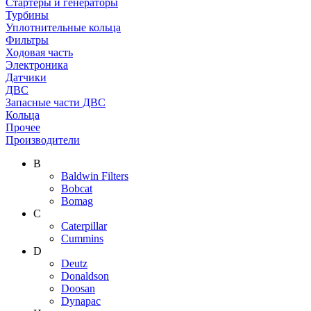
Стартеры и генераторы
Турбины
Уплотнительные кольца
Фильтры
Ходовая часть
Электроника
Датчики
ДВС
Запасные части ДВС
Кольца
Прочее
Производители
B
Baldwin Filters
Bobcat
Bomag
C
Caterpillar
Cummins
D
Deutz
Donaldson
Doosan
Dynapac