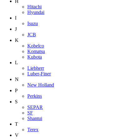
H
Hitachi
Hyundai
I
Isuzu
J
JCB
K
Kobelco
Komatsu
Kubota
L
Liebherr
Luber-Finer
N
New Holland
P
Perkins
S
SEPAR
SF
Shantui
T
Terex
V