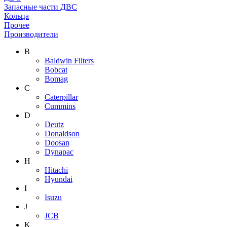
Запасные части ДВС
Кольца
Прочее
Производители
B
Baldwin Filters
Bobcat
Bomag
C
Caterpillar
Cummins
D
Deutz
Donaldson
Doosan
Dynapac
H
Hitachi
Hyundai
I
Isuzu
J
JCB
K