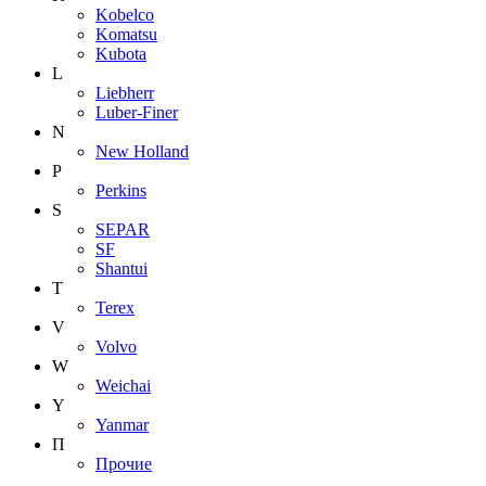
Kobelco
Komatsu
Kubota
L
Liebherr
Luber-Finer
N
New Holland
P
Perkins
S
SEPAR
SF
Shantui
T
Terex
V
Volvo
W
Weichai
Y
Yanmar
П
Прочие