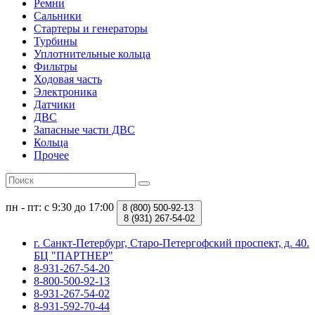
Ремни
Сальники
Стартеры и генераторы
Турбины
Уплотнительные кольца
Фильтры
Ходовая часть
Электроника
Датчики
ДВС
Запасные части ДВС
Кольца
Прочее
пн - пт: с 9:30 до 17:00
8 (800)
500-92-13
8 (931)
267-54-02
г. Санкт-Петербург, Старо-Петергофский проспект, д. 40.
БЦ "ПАРТНЕР"
8-931-267-54-20
8-800-500-92-13
8-931-267-54-02
8-931-592-70-44