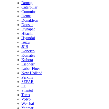
Bomag
Caterpillar
Cummins
Deutz
Donaldson
Doosan
Dynapac
Hitachi
Hyundai
Isuzu
JCB
Kobelco
Komatsu
Kubota
Liebherr
Luber-Finer
New Holland
Perkins
SEPAR
SF
Shantui
Terex
Volvo
Weichai
Yanmar