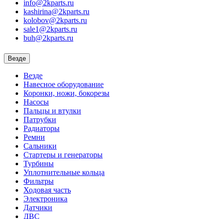
info@2kparts.ru
kashirina@2kparts.ru
kolobov@2kparts.ru
sale1@2kparts.ru
buh@2kparts.ru
Везде
Везде
Навесное оборудование
Коронки, ножи, бокорезы
Насосы
Пальцы и втулки
Патрубки
Радиаторы
Ремни
Сальники
Стартеры и генераторы
Турбины
Уплотнительные кольца
Фильтры
Ходовая часть
Электроника
Датчики
ДВС