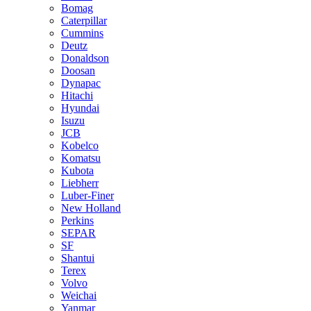
Bomag
Caterpillar
Cummins
Deutz
Donaldson
Doosan
Dynapac
Hitachi
Hyundai
Isuzu
JCB
Kobelco
Komatsu
Kubota
Liebherr
Luber-Finer
New Holland
Perkins
SEPAR
SF
Shantui
Terex
Volvo
Weichai
Yanmar