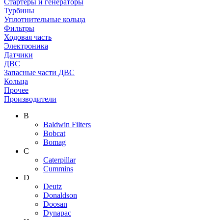
Стартеры и генераторы
Турбины
Уплотнительные кольца
Фильтры
Ходовая часть
Электроника
Датчики
ДВС
Запасные части ДВС
Кольца
Прочее
Производители
B
Baldwin Filters
Bobcat
Bomag
C
Caterpillar
Cummins
D
Deutz
Donaldson
Doosan
Dynapac