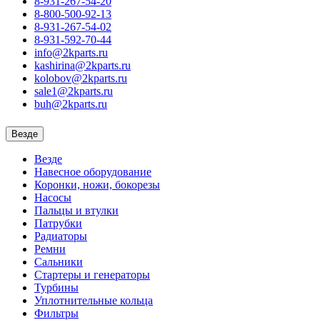
8-931-267-54-20
8-800-500-92-13
8-931-267-54-02
8-931-592-70-44
info@2kparts.ru
kashirina@2kparts.ru
kolobov@2kparts.ru
sale1@2kparts.ru
buh@2kparts.ru
Везде
Везде
Навесное оборудование
Коронки, ножи, бокорезы
Насосы
Пальцы и втулки
Патрубки
Радиаторы
Ремни
Сальники
Стартеры и генераторы
Турбины
Уплотнительные кольца
Фильтры