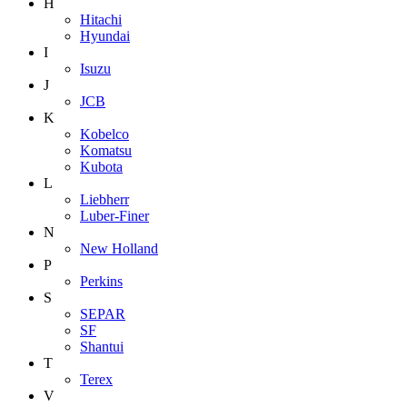
H
Hitachi
Hyundai
I
Isuzu
J
JCB
K
Kobelco
Komatsu
Kubota
L
Liebherr
Luber-Finer
N
New Holland
P
Perkins
S
SEPAR
SF
Shantui
T
Terex
V