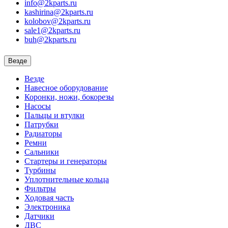
info@2kparts.ru
kashirina@2kparts.ru
kolobov@2kparts.ru
sale1@2kparts.ru
buh@2kparts.ru
Везде
Везде
Навесное оборудование
Коронки, ножи, бокорезы
Насосы
Пальцы и втулки
Патрубки
Радиаторы
Ремни
Сальники
Стартеры и генераторы
Турбины
Уплотнительные кольца
Фильтры
Ходовая часть
Электроника
Датчики
ДВС