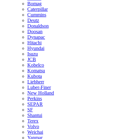
Bomag
Caterpillar
Cummins
Deutz
Donaldson
Doosan
Dynapac
Hitachi
Hyundai
Isuzu
JCB
Kobelco
Komatsu
Kubota
Liebherr
Luber-Finer
New Holland
Perkins
SEPAR
SF
Shantui
Terex
Volvo
Weichai
Yanmar