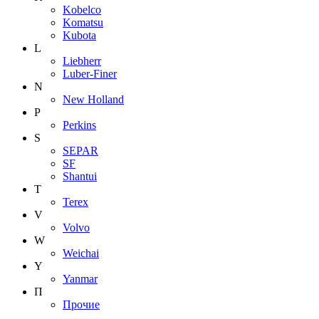
Kobelco
Komatsu
Kubota
L
Liebherr
Luber-Finer
N
New Holland
P
Perkins
S
SEPAR
SF
Shantui
T
Terex
V
Volvo
W
Weichai
Y
Yanmar
П
Прочие