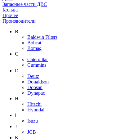
Запасные части ДВС
Кольца
Прочее
Производители
B
Baldwin Filters
Bobcat
Bomag
C
Caterpillar
Cummins
D
Deutz
Donaldson
Doosan
Dynapac
H
Hitachi
Hyundai
I
Isuzu
J
JCB
K