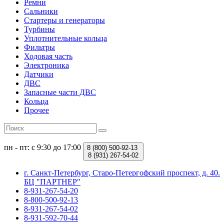
Ремни
Сальники
Стартеры и генераторы
Турбины
Уплотнительные кольца
Фильтры
Ходовая часть
Электроника
Датчики
ДВС
Запасные части ДВС
Кольца
Прочее
пн - пт: с 9:30 до 17:00
8 (800)
500-92-13
8 (931)
267-54-02
г. Санкт-Петербург, Старо-Петергофский проспект, д. 40.
БЦ "ПАРТНЕР"
8-931-267-54-20
8-800-500-92-13
8-931-267-54-02
8-931-592-70-44