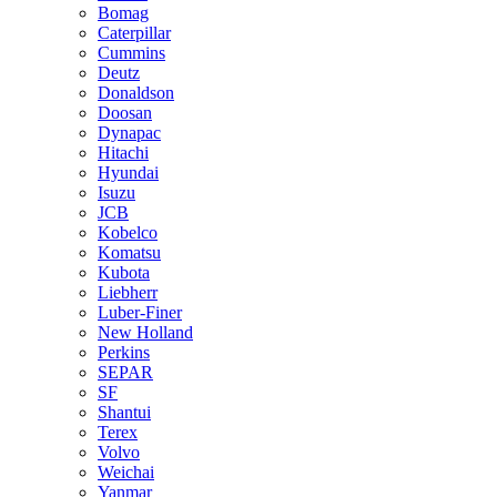
Bomag
Caterpillar
Cummins
Deutz
Donaldson
Doosan
Dynapac
Hitachi
Hyundai
Isuzu
JCB
Kobelco
Komatsu
Kubota
Liebherr
Luber-Finer
New Holland
Perkins
SEPAR
SF
Shantui
Terex
Volvo
Weichai
Yanmar