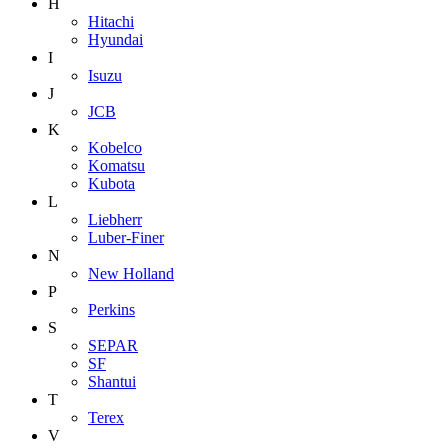
H
Hitachi
Hyundai
I
Isuzu
J
JCB
K
Kobelco
Komatsu
Kubota
L
Liebherr
Luber-Finer
N
New Holland
P
Perkins
S
SEPAR
SF
Shantui
T
Terex
V