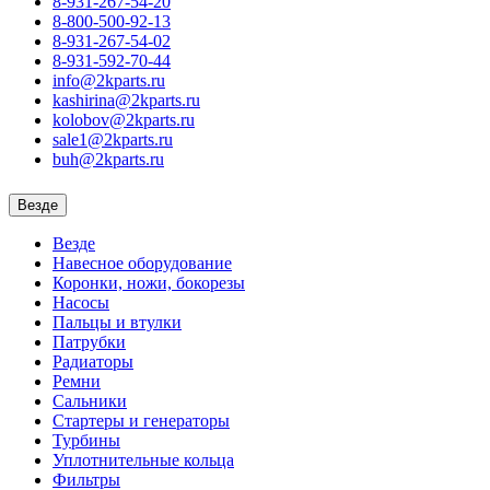
8-931-267-54-20
8-800-500-92-13
8-931-267-54-02
8-931-592-70-44
info@2kparts.ru
kashirina@2kparts.ru
kolobov@2kparts.ru
sale1@2kparts.ru
buh@2kparts.ru
Везде
Везде
Навесное оборудование
Коронки, ножи, бокорезы
Насосы
Пальцы и втулки
Патрубки
Радиаторы
Ремни
Сальники
Стартеры и генераторы
Турбины
Уплотнительные кольца
Фильтры