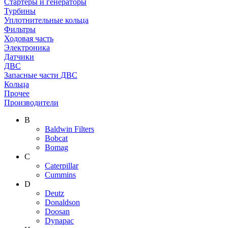
Стартеры и генераторы
Турбины
Уплотнительные кольца
Фильтры
Ходовая часть
Электроника
Датчики
ДВС
Запасные части ДВС
Кольца
Прочее
Производители
B
Baldwin Filters
Bobcat
Bomag
C
Caterpillar
Cummins
D
Deutz
Donaldson
Doosan
Dynapac