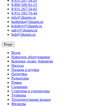
8-931-267-54-20
8-800-500-92-13
8-931-267-54-02
8-931-592-70-44
info@2kparts.ru
kashirina@2kparts.ru
kolobov@2kparts.ru
sale1@2kparts.ru
buh@2kparts.ru
Везде
Везде
Навесное оборудование
Коронки, ножи, бокорезы
Насосы
Пальцы и втулки
Патрубки
Радиаторы
Ремни
Сальники
Стартеры и генераторы
Турбины
Уплотнительные кольца
Фильтры