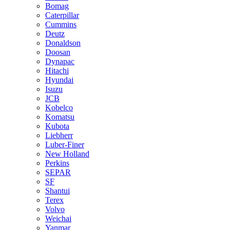
Bomag
Caterpillar
Cummins
Deutz
Donaldson
Doosan
Dynapac
Hitachi
Hyundai
Isuzu
JCB
Kobelco
Komatsu
Kubota
Liebherr
Luber-Finer
New Holland
Perkins
SEPAR
SF
Shantui
Terex
Volvo
Weichai
Yanmar