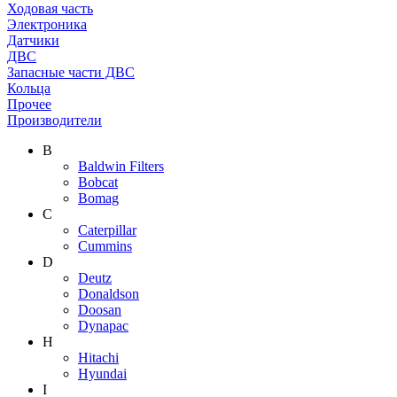
Ходовая часть
Электроника
Датчики
ДВС
Запасные части ДВС
Кольца
Прочее
Производители
B
Baldwin Filters
Bobcat
Bomag
C
Caterpillar
Cummins
D
Deutz
Donaldson
Doosan
Dynapac
H
Hitachi
Hyundai
I