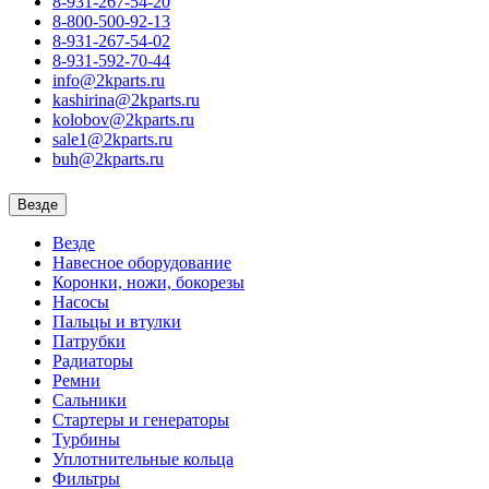
8-931-267-54-20
8-800-500-92-13
8-931-267-54-02
8-931-592-70-44
info@2kparts.ru
kashirina@2kparts.ru
kolobov@2kparts.ru
sale1@2kparts.ru
buh@2kparts.ru
Везде
Везде
Навесное оборудование
Коронки, ножи, бокорезы
Насосы
Пальцы и втулки
Патрубки
Радиаторы
Ремни
Сальники
Стартеры и генераторы
Турбины
Уплотнительные кольца
Фильтры