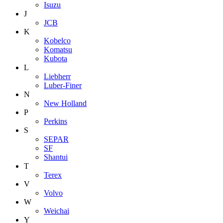
Isuzu
J
JCB
K
Kobelco
Komatsu
Kubota
L
Liebherr
Luber-Finer
N
New Holland
P
Perkins
S
SEPAR
SF
Shantui
T
Terex
V
Volvo
W
Weichai
Y