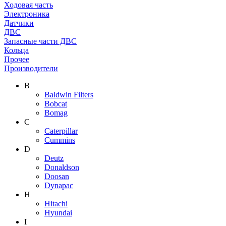
Ходовая часть
Электроника
Датчики
ДВС
Запасные части ДВС
Кольца
Прочее
Производители
B
Baldwin Filters
Bobcat
Bomag
C
Caterpillar
Cummins
D
Deutz
Donaldson
Doosan
Dynapac
H
Hitachi
Hyundai
I