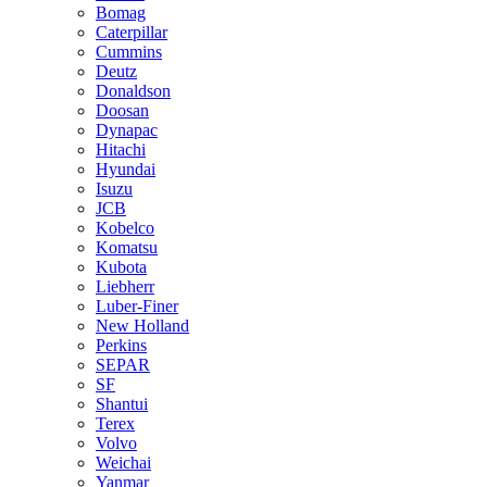
Bomag
Caterpillar
Cummins
Deutz
Donaldson
Doosan
Dynapac
Hitachi
Hyundai
Isuzu
JCB
Kobelco
Komatsu
Kubota
Liebherr
Luber-Finer
New Holland
Perkins
SEPAR
SF
Shantui
Terex
Volvo
Weichai
Yanmar