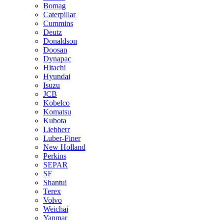
Bomag
Caterpillar
Cummins
Deutz
Donaldson
Doosan
Dynapac
Hitachi
Hyundai
Isuzu
JCB
Kobelco
Komatsu
Kubota
Liebherr
Luber-Finer
New Holland
Perkins
SEPAR
SF
Shantui
Terex
Volvo
Weichai
Yanmar