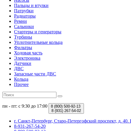
Насосы
Пальцы и втулки
Патрубки
Радиаторы
Ремни
Сальники
Стартеры и генераторы
Турбины
Уплотнительные кольца
Фильтры
Ходовая часть
Электроника
Датчики
ДВС
Запасные части ДВС
Кольца
Прочее
пн - пт: с 9:30 до 17:00
8 (800)
500-92-13
8 (931)
267-54-02
г. Санкт-Петербург, Старо-Петергофский проспект, д. 4
8-931-267-54-20