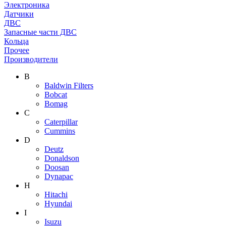
Электроника
Датчики
ДВС
Запасные части ДВС
Кольца
Прочее
Производители
B
Baldwin Filters
Bobcat
Bomag
C
Caterpillar
Cummins
D
Deutz
Donaldson
Doosan
Dynapac
H
Hitachi
Hyundai
I
Isuzu