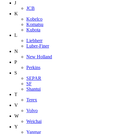
J
JCB
K
Kobelco
Komatsu
Kubota
L
Liebherr
Luber-Finer
N
New Holland
P
Perkins
S
SEPAR
SF
Shantui
T
Terex
V
Volvo
W
Weichai
Y
Yanmar