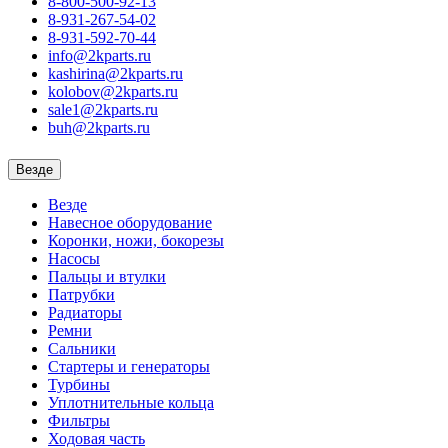
8-800-500-92-13
8-931-267-54-02
8-931-592-70-44
info@2kparts.ru
kashirina@2kparts.ru
kolobov@2kparts.ru
sale1@2kparts.ru
buh@2kparts.ru
Везде
Везде
Навесное оборудование
Коронки, ножи, бокорезы
Насосы
Пальцы и втулки
Патрубки
Радиаторы
Ремни
Сальники
Стартеры и генераторы
Турбины
Уплотнительные кольца
Фильтры
Ходовая часть