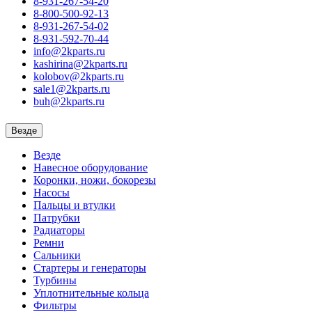
8-931-267-54-20
8-800-500-92-13
8-931-267-54-02
8-931-592-70-44
info@2kparts.ru
kashirina@2kparts.ru
kolobov@2kparts.ru
sale1@2kparts.ru
buh@2kparts.ru
Везде
Везде
Навесное оборудование
Коронки, ножи, бокорезы
Насосы
Пальцы и втулки
Патрубки
Радиаторы
Ремни
Сальники
Стартеры и генераторы
Турбины
Уплотнительные кольца
Фильтры