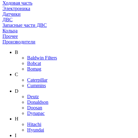
Ходовая часть
Электроника
Датчики
ДВС
Запасные части ДВС
Кольца
Прочее
Производители
B
Baldwin Filters
Bobcat
Bomag
C
Caterpillar
Cummins
D
Deutz
Donaldson
Doosan
Dynapac
H
Hitachi
Hyundai
I