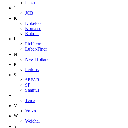
Isuzu
J
JCB
K
Kobelco
Komatsu
Kubota
L
Liebherr
Luber-Finer
N
New Holland
P
Perkins
S
SEPAR
SF
Shantui
T
Terex
V
Volvo
W
Weichai
Y