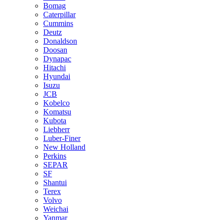
Bomag
Caterpillar
Cummins
Deutz
Donaldson
Doosan
Dynapac
Hitachi
Hyundai
Isuzu
JCB
Kobelco
Komatsu
Kubota
Liebherr
Luber-Finer
New Holland
Perkins
SEPAR
SF
Shantui
Terex
Volvo
Weichai
Yanmar