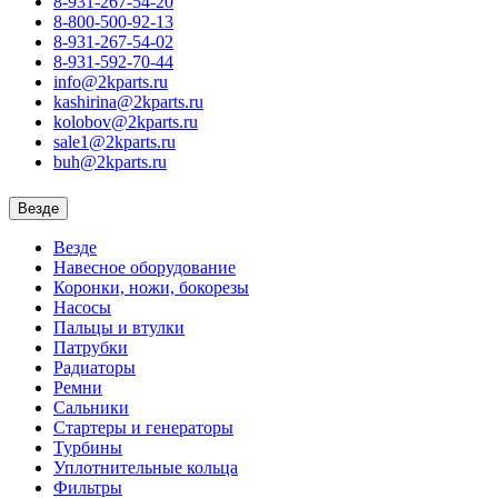
8-931-267-54-20
8-800-500-92-13
8-931-267-54-02
8-931-592-70-44
info@2kparts.ru
kashirina@2kparts.ru
kolobov@2kparts.ru
sale1@2kparts.ru
buh@2kparts.ru
Везде
Везде
Навесное оборудование
Коронки, ножи, бокорезы
Насосы
Пальцы и втулки
Патрубки
Радиаторы
Ремни
Сальники
Стартеры и генераторы
Турбины
Уплотнительные кольца
Фильтры