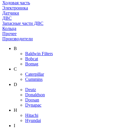
Ходовая часть
Электроника
Датчики
ДВС
Запасные части ДВС
Кольца
Прочее
Производители
B
Baldwin Filters
Bobcat
Bomag
C
Caterpillar
Cummins
D
Deutz
Donaldson
Doosan
Dynapac
H
Hitachi
Hyundai
I