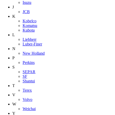
Isuzu
J
JCB
K
Kobelco
Komatsu
Kubota
L
Liebherr
Luber-Finer
N
New Holland
P
Perkins
S
SEPAR
SF
Shantui
T
Terex
V
Volvo
W
Weichai
Y