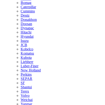
Bomag
Caterpillar
Cummins
Deutz
Donaldson
Doosan
Dynapac
Hitachi
Hyundai
Isuzu
JCB
Kobelco
Komatsu
Kubota
Liebherr
Luber-Finer
New Holland
Perkins
SEPAR
SF
Shantui
Terex
Volvo
Weichai
Yanmar