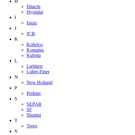
H
Hitachi
Hyundai
I
Isuzu
J
JCB
K
Kobelco
Komatsu
Kubota
L
Liebherr
Luber-Finer
N
New Holland
P
Perkins
S
SEPAR
SF
Shantui
T
Terex
V