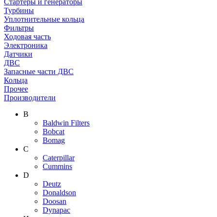
Стартеры и генераторы
Турбины
Уплотнительные кольца
Фильтры
Ходовая часть
Электроника
Датчики
ДВС
Запасные части ДВС
Кольца
Прочее
Производители
B
Baldwin Filters
Bobcat
Bomag
C
Caterpillar
Cummins
D
Deutz
Donaldson
Doosan
Dynapac