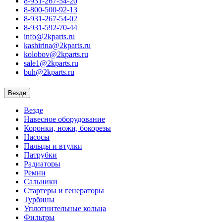
8-931-267-54-20
8-800-500-92-13
8-931-267-54-02
8-931-592-70-44
info@2kparts.ru
kashirina@2kparts.ru
kolobov@2kparts.ru
sale1@2kparts.ru
buh@2kparts.ru
Везде
Везде
Навесное оборудование
Коронки, ножи, бокорезы
Насосы
Пальцы и втулки
Патрубки
Радиаторы
Ремни
Сальники
Стартеры и генераторы
Турбины
Уплотнительные кольца
Фильтры