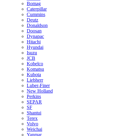
Bomag
Caterpillar
Cummins
Deutz
Donaldson
Doosan
Dynapac
Hitachi
Hyundai
Isuzu
JCB
Kobelco
Komatsu
Kubota
Liebherr
Luber-Finer
New Holland
Perkins
SEPAR
SF
Shantui
Terex
Volvo
Weichai
Yanmar