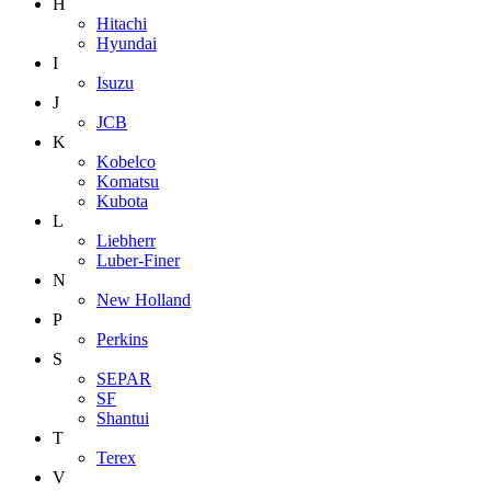
H
Hitachi
Hyundai
I
Isuzu
J
JCB
K
Kobelco
Komatsu
Kubota
L
Liebherr
Luber-Finer
N
New Holland
P
Perkins
S
SEPAR
SF
Shantui
T
Terex
V