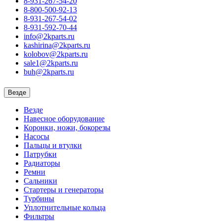
8-931-267-54-20
8-800-500-92-13
8-931-267-54-02
8-931-592-70-44
info@2kparts.ru
kashirina@2kparts.ru
kolobov@2kparts.ru
sale1@2kparts.ru
buh@2kparts.ru
Везде
Везде
Навесное оборудование
Коронки, ножи, бокорезы
Насосы
Пальцы и втулки
Патрубки
Радиаторы
Ремни
Сальники
Стартеры и генераторы
Турбины
Уплотнительные кольца
Фильтры