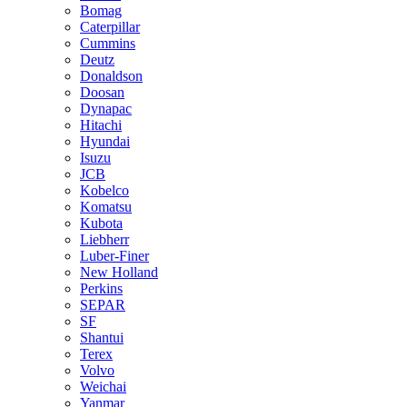
Bomag
Caterpillar
Cummins
Deutz
Donaldson
Doosan
Dynapac
Hitachi
Hyundai
Isuzu
JCB
Kobelco
Komatsu
Kubota
Liebherr
Luber-Finer
New Holland
Perkins
SEPAR
SF
Shantui
Terex
Volvo
Weichai
Yanmar