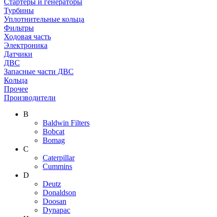
Стартеры и генераторы
Турбины
Уплотнительные кольца
Фильтры
Ходовая часть
Электроника
Датчики
ДВС
Запасные части ДВС
Кольца
Прочее
Производители
B
Baldwin Filters
Bobcat
Bomag
C
Caterpillar
Cummins
D
Deutz
Donaldson
Doosan
Dynapac