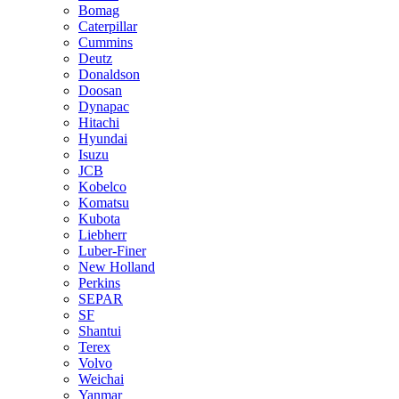
Bomag
Caterpillar
Cummins
Deutz
Donaldson
Doosan
Dynapac
Hitachi
Hyundai
Isuzu
JCB
Kobelco
Komatsu
Kubota
Liebherr
Luber-Finer
New Holland
Perkins
SEPAR
SF
Shantui
Terex
Volvo
Weichai
Yanmar