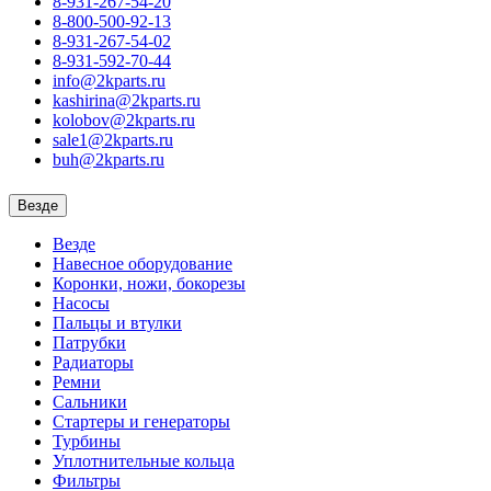
8-931-267-54-20
8-800-500-92-13
8-931-267-54-02
8-931-592-70-44
info@2kparts.ru
kashirina@2kparts.ru
kolobov@2kparts.ru
sale1@2kparts.ru
buh@2kparts.ru
Везде
Везде
Навесное оборудование
Коронки, ножи, бокорезы
Насосы
Пальцы и втулки
Патрубки
Радиаторы
Ремни
Сальники
Стартеры и генераторы
Турбины
Уплотнительные кольца
Фильтры