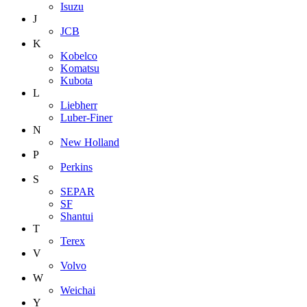
Isuzu
J
JCB
K
Kobelco
Komatsu
Kubota
L
Liebherr
Luber-Finer
N
New Holland
P
Perkins
S
SEPAR
SF
Shantui
T
Terex
V
Volvo
W
Weichai
Y