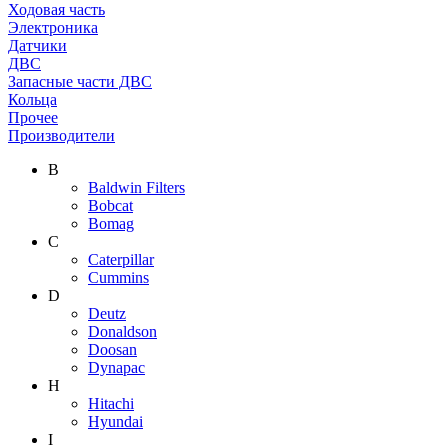
Ходовая часть
Электроника
Датчики
ДВС
Запасные части ДВС
Кольца
Прочее
Производители
B
Baldwin Filters
Bobcat
Bomag
C
Caterpillar
Cummins
D
Deutz
Donaldson
Doosan
Dynapac
H
Hitachi
Hyundai
I