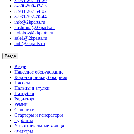
8-931-267-54-20
8-800-500-92-13
8-931-267-54-02
8-931-592-70-44
info@2kparts.ru
kashirina@2kparts.ru
kolobov@2kparts.ru
sale1@2kparts.ru
buh@2kparts.ru
Везде
Везде
Навесное оборудование
Коронки, ножи, бокорезы
Насосы
Пальцы и втулки
Патрубки
Радиаторы
Ремни
Сальники
Стартеры и генераторы
Турбины
Уплотнительные кольца
Фильтры