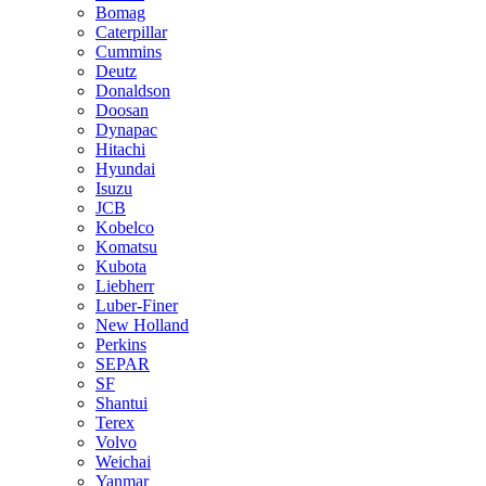
Bomag
Caterpillar
Cummins
Deutz
Donaldson
Doosan
Dynapac
Hitachi
Hyundai
Isuzu
JCB
Kobelco
Komatsu
Kubota
Liebherr
Luber-Finer
New Holland
Perkins
SEPAR
SF
Shantui
Terex
Volvo
Weichai
Yanmar