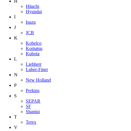
H
Hitachi
Hyundai
I
Isuzu
J
JCB
K
Kobelco
Komatsu
Kubota
L
Liebherr
Luber-Finer
N
New Holland
P
Perkins
S
SEPAR
SF
Shantui
T
Terex
V