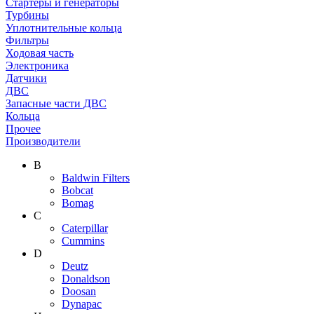
Стартеры и генераторы
Турбины
Уплотнительные кольца
Фильтры
Ходовая часть
Электроника
Датчики
ДВС
Запасные части ДВС
Кольца
Прочее
Производители
B
Baldwin Filters
Bobcat
Bomag
C
Caterpillar
Cummins
D
Deutz
Donaldson
Doosan
Dynapac